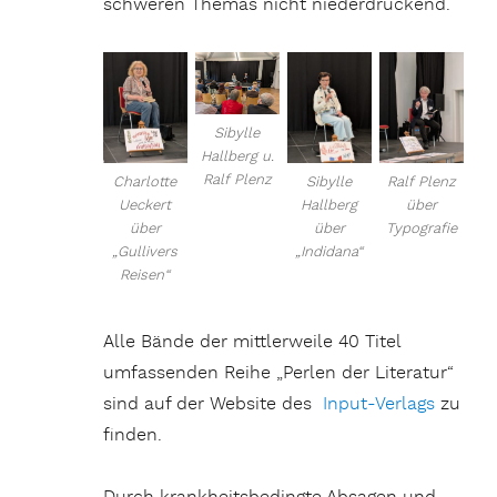
schweren Themas nicht niederdrückend.
Sibylle
Hallberg u.
Ralf Plenz
Charlotte
Sibylle
Ralf Plenz
Ueckert
Hallberg
über
über
über
Typografie
„Gullivers
„Indidana“
Reisen“
Alle Bände der mittlerweile 40 Titel
umfassenden Reihe „Perlen der Literatur“
sind auf der Website des
Input-Verlags
zu
finden.