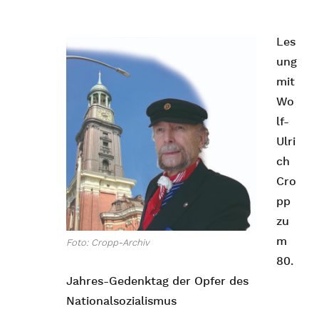
Les
ung
mit
Wo
lf-
Ulri
ch
Cro
pp
zu
m
Foto: Cropp-Archiv
80.
Jahres-Gedenktag der Opfer des
Nationalsozialismus