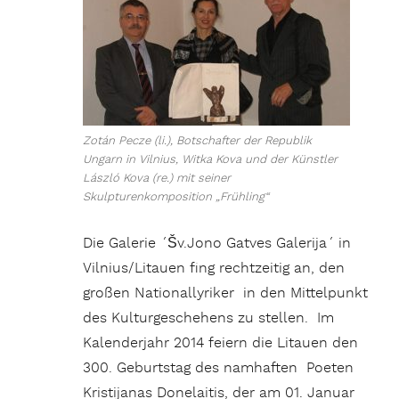
Zotán Pecze (li.), Botschafter der Republik
Ungarn in Vilnius, Witka Kova und der Künstler
László Kova (re.) mit seiner
Skulpturenkomposition „Frühling“
Die Galerie ´Šv.Jono Gatves Galerija´ in
Vilnius/Litauen fing rechtzeitig an, den
großen Nationallyriker in den Mittelpunkt
des Kulturgeschehens zu stellen. Im
Kalenderjahr 2014 feiern die Litauen den
300. Geburtstag des namhaften Poeten
Kristijanas Donelaitis, der am 01. Januar