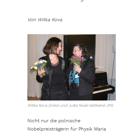
Von Witka Kova
Witka Kova (links) und Jutta Noak-Vaitkiené JPG
Nicht nur die polnische
Nobelpreisträgerin für Physik Maria