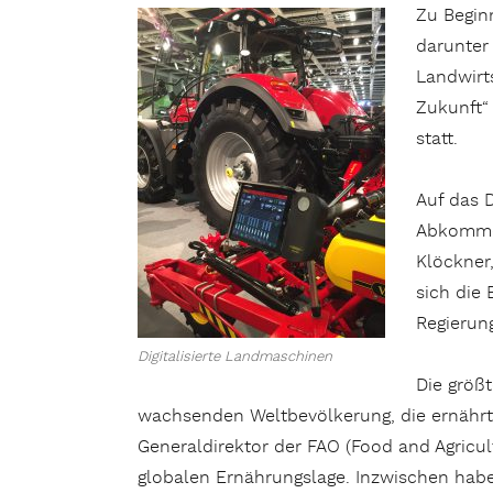
Zu Begin
darunter 
Landwirts
Zukunft“ 
statt.
Auf das 
Abkommen
Klöckner
sich die 
Regierun
Digitalisierte Landmaschinen
Die größ
wachsenden Weltbevölkerung, die ernährt 
Generaldirektor der FAO (Food and Agricult
globalen Ernährungslage. Inzwischen hab