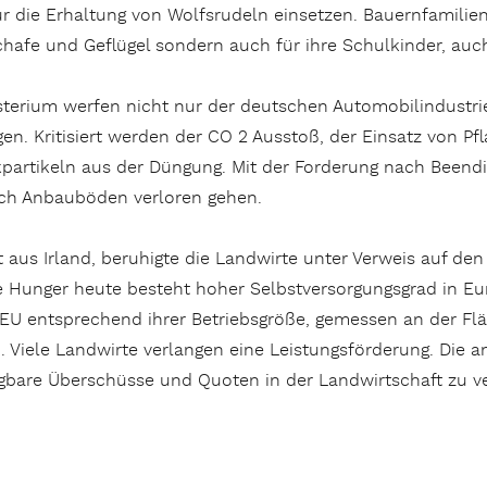
ür die Erhaltung von Wolfsrudeln einsetzen. Bauernfamilie
Schafe und Geflügel sondern auch für ihre Schulkinder, au
ium werfen nicht nur der deutschen Automobilindustrie 
en. Kritisiert werden der CO 2 Ausstoß, der Einsatz von P
partikeln aus der Düngung. Mit der Forderung nach Beend
uch Anbauböden verloren gehen.
aus Irland, beruhigte die Landwirte unter Verweis auf den
te Hunger heute besteht hoher Selbstversorgungsgrad in Eu
EU entsprechend ihrer Betriebsgröße, gemessen an der Fläc
. Viele Landwirte verlangen eine Leistungsförderung. Die 
gbare Überschüsse und Quoten in der Landwirtschaft zu v