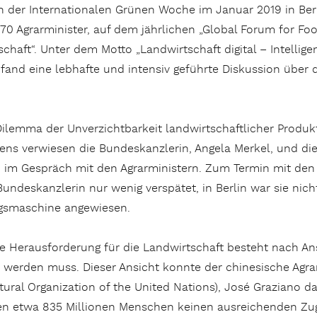
n der Internationalen Grünen Woche im Januar 2019 in Berl
70 Agrarminister, auf dem jährlichen „Global Forum for Fo
chaft“. Unter dem Motto „Landwirtschaft digital – Intellig
fand eine lebhafte und intensiv geführte Diskussion über 
Dilemma der Unverzichtbarkeit landwirtschaftlicher Produk
s verwiesen die Bundeskanzlerin, Angela Merkel, und die 
, im Gespräch mit den Agrarministern. Zum Termin mit den
Bundeskanzlerin nur wenig verspätet, in Berlin war sie nich
gsmaschine angewiesen.
te Herausforderung für die Landwirtschaft besteht nach An
werden muss. Dieser Ansicht konnte der chinesische Agra
ural Organization of the United Nations), José Graziano da 
en etwa 835 Millionen Menschen keinen ausreichenden Zu