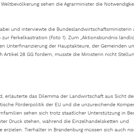
Weltbevölkerung sehen die Agrarminister die Notwendigkeit
bei und interviewte die Bundeslandwirtschaftsministerin 
zur Ferkelkastration (Foto 1). Zum „Aktionsbündnis ländli
en Unterfinanzierung der Hauptakteure, der Gemeinden u
h Artikel 28 GG fordern, musste die Ministerin nicht Stellu
 erläuterte das Dilemma der Landwirtschaft aus Sicht de
okratische Förderpolitik der EU und die unzureichende Kompe
nfamilien sehen sich trotz staatlicher Unterstützung in Be
unter Druck stehen, während die Einzelhandelsketten und
ne erzielen. Tierhalter in Brandenburg müssen sich auch n