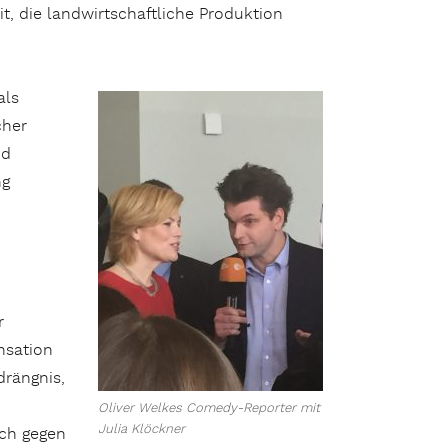
, die landwirtschaftliche Produktion
als
cher
nd
ng
r
nsation
drängnis,
Oliver Welkes Comedy-Reporter mit
Julia Klöckner
och gegen