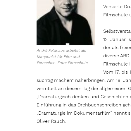
Versierte Do
Filmschule 
Selbstverstä
12. Januar s
der als frei
Andrè Feldhaus arbeitet als
diverse ARD-
Komponist für Film und
Fernsehen. Foto: Filmschule
Filmschule H
Vom 17. bis 
süchtig machen“ näherbringen. Am 18. Jan
vermttelt an diesem Tag die allgemeinen 
„Dramaturgisch denken und Geschichten erz
Einführung in das Drehbuchschreiben geh
„Dramaturgie im Dokumentarfilm“ nennt si
Oliver Rauch.