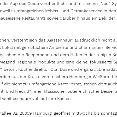
n der App des Guide veröffentlicht und mit einem „Neu“-
eweils umfangreichen Imbiss- und Getränkeservice in den
auseigene Restaurants sowie darüber hinaus ein Deli, de
nen, versteht sich das „Gassenhaur“ ausdrücklich nicht al
es Lokal mit gemütlichem Ambiente und charmantem Servic
ischen der Reeperbahn und dem Hafen in der ruhigen Kasta
rwiegend regionale Produkte und eine kleine, fokussierte 
r“, betont Küchendirektor Olaf Dose und ergänzt: „Die Erd
rden aus der Kruste von frischem Hamburger Weißbrot herg
auf die nicht zu umfangreiche Karte verrät, stehen dort a
hl. Und Freund*innen klassischer österreichischer Desser
Vanílleschaum voll auf ihre Kosten.
enallee 32, 20359 Hamburg, geöffnet mittwochs bis sonntag