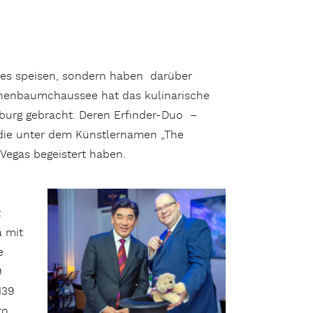
ses speisen, sondern haben darüber
othenbaumchaussee hat das kulinarische
mburg gebracht. Deren Erfinder-Duo –
die unter dem Künstlernamen „The
Vegas begeistert haben.
t
a mit
e
9
139
ro