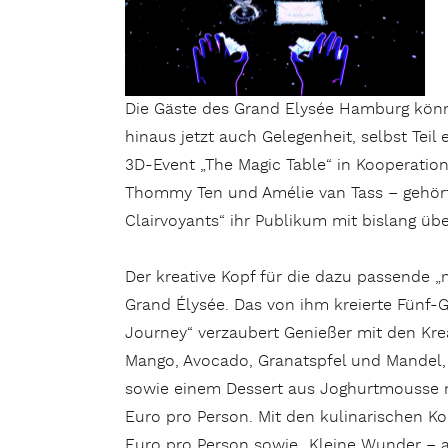
Die Gäste des Grand Elysée Hamburg könn
hinaus jetzt auch Gelegenheit, selbst Te
3D-Event „The Magic Table“ in Kooperatio
Thommy Ten und Amélie van Tass – gehört
Clairvoyants“ ihr Publikum mit bislang ü
Der kreative Kopf für die dazu passende „m
Grand Élysée. Das von ihm kreierte Fünf
Journey“ verzaubert Genießer mit den Krea
Mango, Avocado, Granatspfel und Mandel, 
sowie einem Dessert aus Joghurtmousse 
Euro pro Person. Mit den kulinarischen Ko
Euro pro Person sowie „Kleine Wunder – a