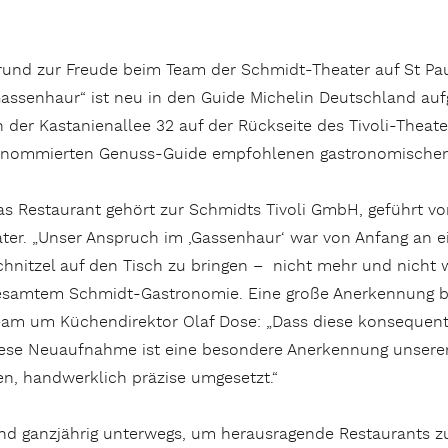
rund zur Freude beim Team der Schmidt-Theater auf St Pau
Gassenhaur“ ist neu in den Guide Michelin Deutschland a
n der Kastanienallee 32 auf der Rückseite des Tivoli-Theate
enommierten Genuss-Guide empfohlenen gastronomischen
as Restaurant gehört zur Schmidts Tivoli GmbH, geführt v
ater. „Unser Anspruch im ‚Gassenhaur‘ war von Anfang an ei
chnitzel auf den Tisch zu bringen – nicht mehr und nicht w
esamtem Schmidt-Gastronomie. Eine große Anerkennung b
eam um Küchendirektor Olaf Dose: „Dass diese konsequent
ese Neuaufnahme ist eine besondere Anerkennung unserer
n, handwerklich präzise umgesetzt.“
sind ganzjährig unterwegs, um herausragende Restaurant