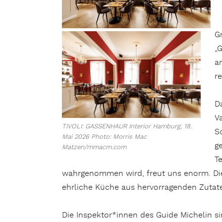
G
„
a
r
D
V
TIVOLI: GASSENHAUR Interior Hamburg, 18.
S
Mai 2026 Photo: Morris Mac
g
Matzen/mmacm.com
T
wahrgenommen wird, freut uns enorm. Di
ehrliche Küche aus hervorragenden Zutate
Die Inspektor*innen des Guide Michelin 