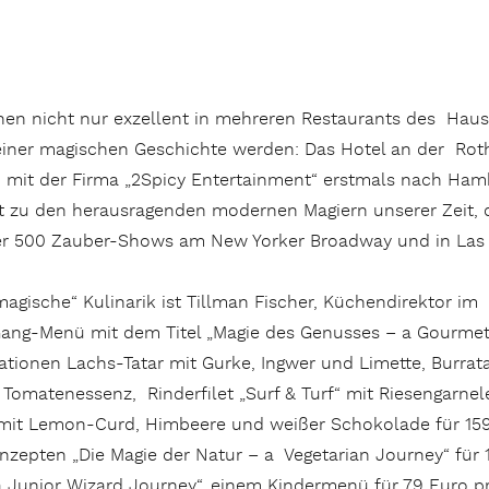
en nicht nur exzellent in mehreren Restaurants des Hau
il einer magischen Geschichte werden: Das Hotel an der R
n mit der Firma „2Spicy Entertainment“ erstmals nach Ha
 zu den herausragenden modernen Magiern unserer Zeit, 
ber 500 Zauber-Shows am New Yorker Broadway und in Las 
agische“ Kulinarik ist Tillman Fischer, Küchendirektor im
-Gang-Menü mit dem Titel „Magie des Genusses – a Gourme
tionen Lachs-Tatar mit Gurke, Ingwer und Limette, Burrat
Tomatenessenz, Rinderfilet „Surf & Turf“ mit Riesengarnel
mit Lemon-Curd, Himbeere und weißer Schokolade für 15
nzepten „Die Magie der Natur – a Vegetarian Journey“ für 
 Junior Wizard Journey“, einem Kindermenü für 79 Euro p