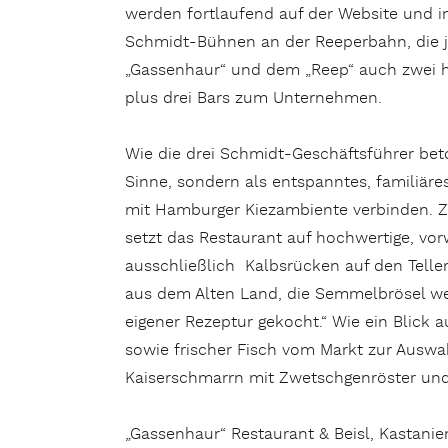
werden fortlaufend auf der Website und i
Schmidt-Bühnen an der Reeperbahn, die j
„Gassenhaur“ und dem „Reep“ auch zwei h
plus drei Bars zum Unternehmen.
Wie die drei Schmidt-Geschäftsführer beto
Sinne, sondern als entspanntes, familiär
mit Hamburger Kiezambiente verbinden. Zw
setzt das Restaurant auf hochwertige, vo
ausschließlich Kalbsrücken auf den Telle
aus dem Alten Land, die Semmelbrösel we
eigener Rezeptur gekocht.“ Wie ein Blick 
sowie frischer Fisch vom Markt zur Auswa
Kaiserschmarrn mit Zwetschgenröster und 
„Gassenhaur“ Restaurant & Beisl, Kastani