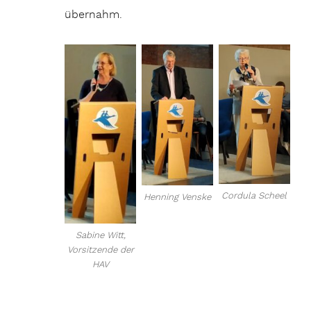
übernahm.
Cordula Scheel
Henning Venske
Sabine Witt,
Vorsitzende der
HAV