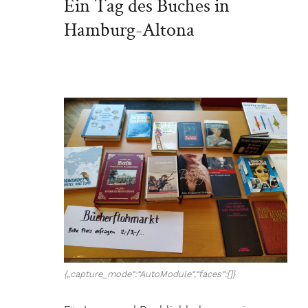
Ein Tag des Buches in
Hamburg-Altona
{„capture_mode“:“AutoModule“,“faces“:[]}