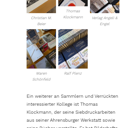
Thomas
Klockmann
Christian M.
Verlag Angeli &
Beier
Engel
Maren
Ralf Plenz
Schönfeld
Ein weiterer an Sammlern und Verrückten
interessierter Kollege ist Thomas
Klockmann, der seine Siebdruckarbeiten
aus seiner Ahrensburger Werkstatt sowie