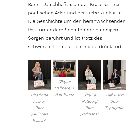
Bann. Da schließt sich der Kreis zu ihrer
poetischen Ader und der Liebe zur Natur.
Die Geschichte um den heranwachsenden
Paul unter dem Schatten der ständigen
Sorgen berührt und ist trotz des
schweren Themas nicht niederdrückend.
Sibylle
Hallberg u.
Ralf Plenz
Charlotte
Sibylle
Ralf Plenz
Ueckert
Hallberg
über
über
über
Typografie
„Gullivers
„Indidana“
Reisen“