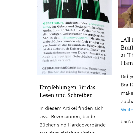
„All
Braf
at T
Ham
Did y
Braff?
Empfehlungen für das
make 
Lesen und Schreiben
Zacha
In diesem Artikel finden sich
Weite
zwei Rezensionen, beide
Uta Bu
Bücher sind Hardcoverbände