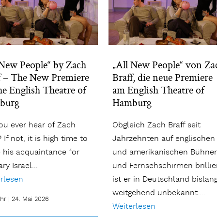
 New People“ by Zach
„All New People“ von Za
f – The New Premiere
Braff, die neue Premiere
he English Theatre of
am English Theatre of
burg
Hamburg
ou ever hear of Zach
Obgleich Zach Braff seit
 If not, it is high time to
Jahrzehnten auf englischen
his acquaintance for
und amerikanischen Bühne
ry Israel...
und Fernsehschirmen brillier
rlesen
ist er in Deutschland bislan
weitgehend unbekannt....
hr
|
24. Mai 2026
Weiterlesen