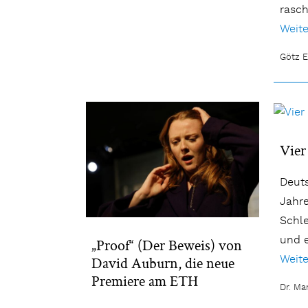
rasch
Weite
Götz E
Vier
Deut
Jahr
Schle
und e
„Proof“ (Der Beweis) von
Weite
David Auburn, die neue
Premiere am ETH
Dr. Ma