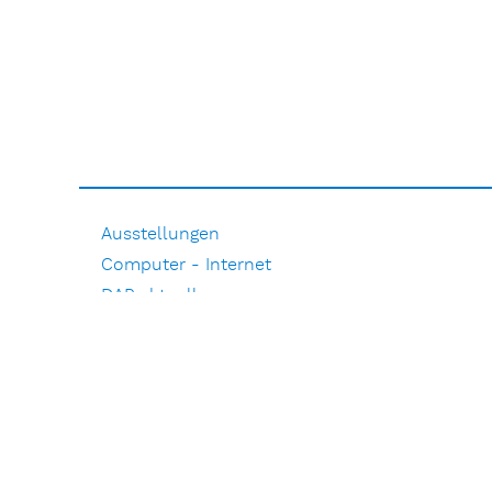
Ausstellungen
Computer - Internet
DAP aktuell
Film
Literarisches
Musik
Natur
Pressemitteilungen
Pressespiegel