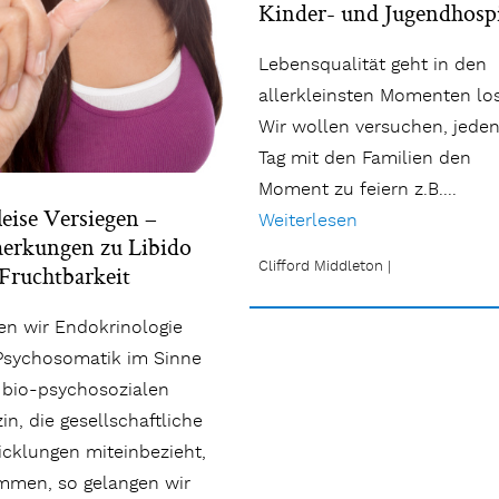
Kinder- und Jugendhosp
Lebensqualität geht in den
allerkleinsten Momenten los
Wir wollen versuchen, jede
Tag mit den Familien den
Moment zu feiern z.B....
leise Versiegen –
Weiterlesen
rkungen zu Libido
Clifford Middleton
|
Fruchtbarkeit
en wir Endokrinologie
Psychosomatik im Sinne
 bio-psychosozialen
in, die gesellschaftliche
cklungen miteinbezieht,
mmen, so gelangen wir