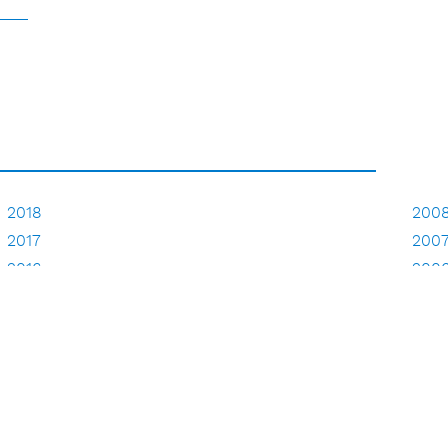
2018
200
2017
200
2016
200
2015
200
2014
2013
2012
2011
2010