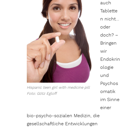
auch
Tablette
n nicht…
oder
doch? –
Bringen
wir
Endokrin
ologie
und
Psychos
Hispanic teen girl with medicine pill
omatik
Foto: Götz Egloff
im Sinne
einer
bio-psycho-sozialen Medizin, die
gesellschaftliche Entwicklungen