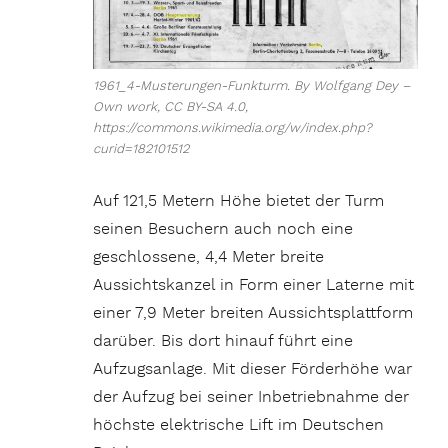
1961_4-Musterungen-Funkturm. By Wolfgang Dey –
Own work, CC BY-SA 4.0,
https://commons.wikimedia.org/w/index.php?
curid=182101512
Auf 121,5 Metern Höhe bietet der Turm
seinen Besuchern auch noch eine
geschlossene, 4,4 Meter breite
Aussichtskanzel in Form einer Laterne mit
einer 7,9 Meter breiten Aussichtsplattform
darüber. Bis dort hinauf führt eine
Aufzugsanlage. Mit dieser Förderhöhe war
der Aufzug bei seiner Inbetriebnahme der
höchste elektrische Lift im Deutschen