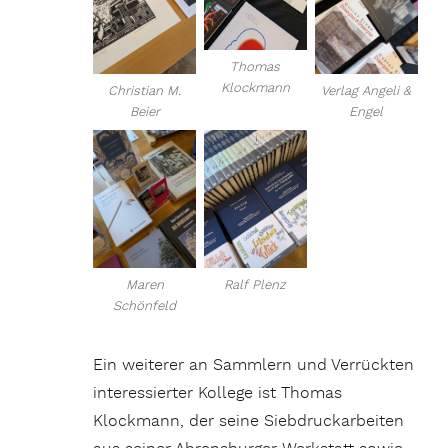
Thomas
Klockmann
Christian M.
Verlag Angeli &
Beier
Engel
Maren
Ralf Plenz
Schönfeld
Ein weiterer an Sammlern und Verrückten
interessierter Kollege ist Thomas
Klockmann, der seine Siebdruckarbeiten