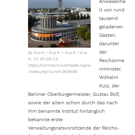
Anwesenhe
it von rund
tausend
geladenen
Gästen,
darunter
der
By Eva K. / Eva K. – Eva K. / Eva
K., CC BY-SA 2.5,
Reichsinne
https://commons.wikimedia.org/w
nminister,
/index.php?curid=2619456
Wilhelm
Külz, der
Berliner Oberbürgermeister, Gustav Böß,
sowie der allein schon durch das nach
ihm benannte Institut hinlänglich
bekannte erste
Verwaltungsratsvorsitzende der Reichs-