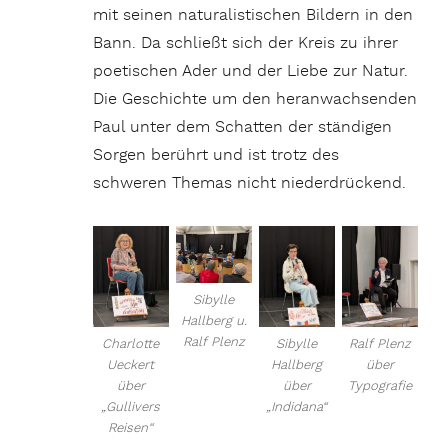
mit seinen naturalistischen Bildern in den
Bann. Da schließt sich der Kreis zu ihrer
poetischen Ader und der Liebe zur Natur.
Die Geschichte um den heranwachsenden
Paul unter dem Schatten der ständigen
Sorgen berührt und ist trotz des
schweren Themas nicht niederdrückend.
Sibylle
Hallberg u.
Ralf Plenz
Charlotte
Sibylle
Ralf Plenz
Ueckert
Hallberg
über
über
über
Typografie
„Gullivers
„Indidana“
Reisen“