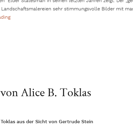
n Elder Statesman in seinen letzten Jahren zeigt. Der „ge
 Landschaftsmalereien sehr stimmungsvolle Bilder mit mar
ading
„Der Maler und sein Werk: Lászlò Kova in der Galerie 
von Alice B. Toklas
. Toklas aus der Sicht von Gertrude Stein