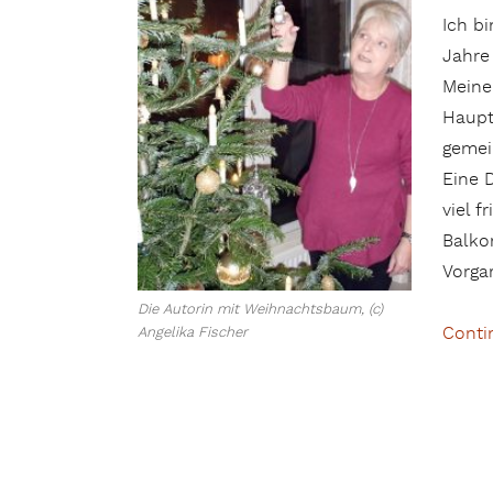
Ich b
Jahre
Meine
Haupt
gemei
Eine 
viel 
Balko
Vorga
Die Autorin mit Weihnachtsbaum, (c)
Conti
Angelika Fischer