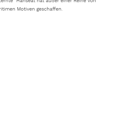
lernte“ Hanseat hat außer einer Reihe von
itimen Motiven geschaffen.
Courtyard im Hotel Marriott Hamburg Airport“