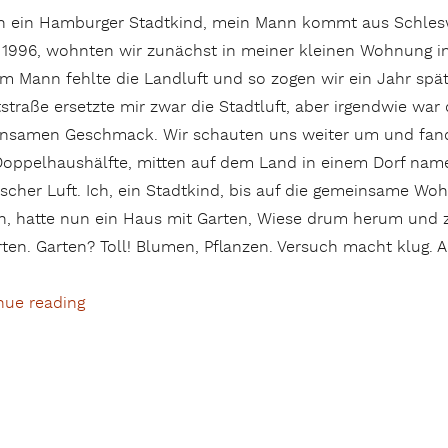
in ein Hamburger Stadtkind, mein Mann kommt aus Schlesw
 1996, wohnten wir zunächst in meiner kleinen Wohnung i
m Mann fehlte die Landluft und so zogen wir ein Jahr spä
straße ersetzte mir zwar die Stadtluft, aber irgendwie wa
nsamen Geschmack. Wir schauten uns weiter um und fan
Doppelhaushälfte, mitten auf dem Land in einem Dorf na
frischer Luft. Ich, ein Stadtkind, bis auf die gemeinsame 
n, hatte nun ein Haus mit Garten, Wiese drum herum un
rten. Garten? Toll! Blumen, Pflanzen. Versuch macht klug.
nue reading
„Die Geschichte einer Nordmann-Tanne“