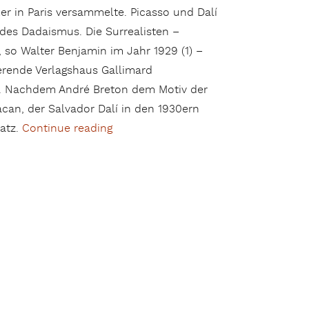
er in Paris versammelte. Picasso und Dalí
 des Dadaismus. Die Surrealisten –
 so Walter Benjamin im Jahr 1929 (1) –
erende Verlagshaus Gallimard
929. Nachdem André Breton dem Motiv der
can, der Salvador Dalí in den 1930ern
satz.
Continue reading
„Die Autobiographie von Alice B. Tokl