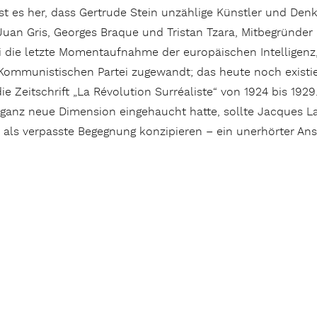
st es her, dass Gertrude Stein unzählige Künstler und Denk
Juan Gris, Georges Braque und Tristan Tzara, Mitbegründer
i die letzte Momentaufnahme der europäischen Intelligenz,
 Kommunistischen Partei zugewandt; das heute noch existi
die Zeitschrift „La Révolution Surréaliste“ von 1924 bis 1
ganz neue Dimension eingehaucht hatte, sollte Jacques La
a als verpasste Begegnung konzipieren – ein unerhörter An