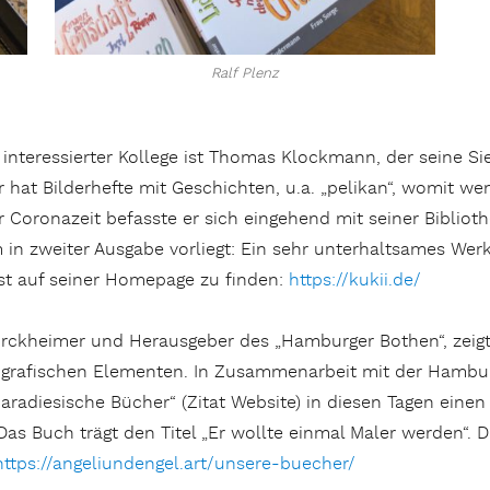
Ralf Plenz
interessierter Kollege ist Thomas Klockmann, der seine Si
 hat Bilderhefte mit Geschichten, u.a. „pelikan“, womit wen
Coronazeit befasste er sich eingehend mit seiner Biblioth
 in zweiter Ausgabe vorliegt: Ein sehr unterhaltsames Wer
ist auf seiner Homepage zu finden:
https://kukii.de/
 Pirckheimer und Herausgeber des „Hamburger Bothen“, zei
 grafischen Elementen. In Zusammenarbeit mit der Hambur
 paradiesische Bücher“ (Zitat Website) in diesen Tagen eine
s Buch trägt den Titel „Er wollte einmal Maler werden“. Di
https://angeliundengel.art/unsere-buecher/