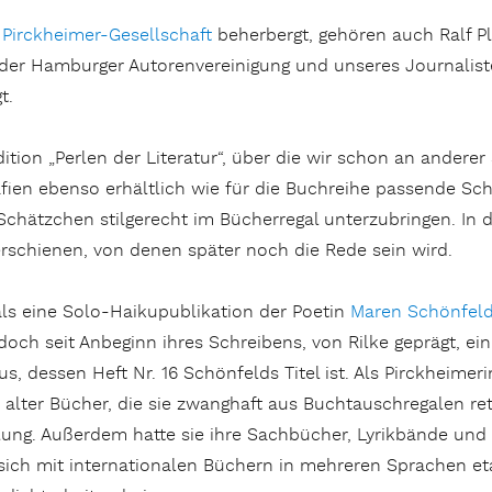
e
Pirckheimer-Gesellschaft
beherbergt, gehören auch Ralf Pl
er der Hamburger Autorenvereinigung und unseres Journali
t.
dition „Perlen der Literatur“, über die wir schon an anderer
rafien ebenso erhältlich wie für die Buchreihe passende S
chätzchen stilgerecht im Bücherregal unterzubringen. In d
erschienen, von denen später noch die Rede sein wird.
ls eine Solo-Haikupublikation der Poetin
Maren Schönfel
doch seit Anbeginn ihres Schreibens, von Rilke geprägt, ein
s, dessen Heft Nr. 16 Schönfelds Titel ist. Als Pirckheime
 alter Bücher, die sie zwanghaft aus Buchtauschregalen re
ung. Außerdem hatte sie ihre Sachbücher, Lyrikbände und
sich mit internationalen Büchern in mehreren Sprachen eta