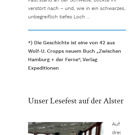
Paul stand an der Schwelle, blickte ihr
verstört nach – und, wie in ein schwarzes,
unbegreiflich tiefes Loch …
*) Die Geschichte ist eine von 42 aus
Wolf-U. Cropps neuem Buch „Zwischen
Hamburg + der Ferne“, Verlag
Expeditionen
Unser Lesefest auf der Alster
Auf
drei