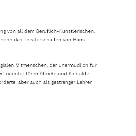
ung von all dem Beruflich-Künstlerischen,
 denn das Theaterschaffen von Hans-
egialen Mitmenschen, der unermüdlich für
r“ nannte) Türen öffnete und Kontakte
örderte, aber auch als gestrenger Lehrer
n den Freund und Kollegen Hans-Peter Kurr“