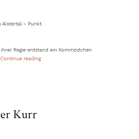
Alstertal – Punkt.
r ihrer Regie entstand ein Kommödchen
.
Continue reading
„Alles über Liebe – Komödie von Stephan
er Kurr