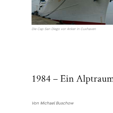
Die Cap San Diego vor Anker in Cuxhaven
1984 – Ein Alptrau
Von Michael Buschow