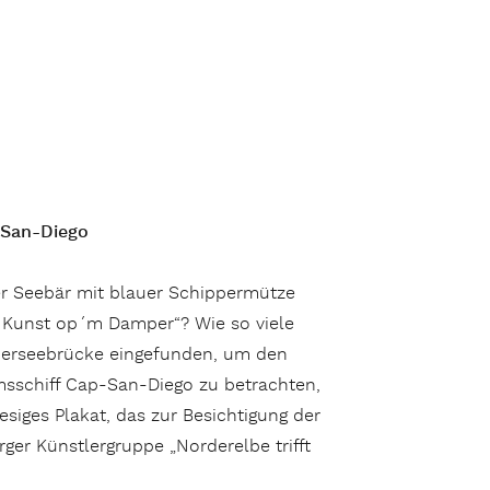
-San-Diego
ter Seebär mit blauer Schippermütze
 „ Kunst op´m Damper“? Wie so viele
Überseebrücke eingefunden, um den
sschiff Cap-San-Diego zu betrachten,
siges Plakat, das zur Besichtigung der
er Künstlergruppe „Norderelbe trifft
er für Helgoland“