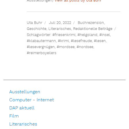
Ausstellungen)
View all posts by Uta Buhr
Uta Buhr
Juli 20, 2022
Buchrezension
,
Geschichte
,
Literarisches
,
Redaktionelle Beiträge
Schlagwörter:
#friesenkrimi
,
#helgoland
,
#insel
,
#klabautermann
,
#krimi
,
#lesefreude
,
#lesen
,
#lesevergnügen
,
#mordsee
,
#nordsee
,
#reimerboyeilers
Ausstellungen
Computer - Internet
DAP aktuell
Film
Literarisches