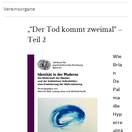
Vereinsorgane
„“Der Tod kommt zweimal“ –
Teil 2
Wie
Bria
n
De
Pal
ma
die
Hyp
erre
alitä