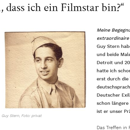
 dass ich ein Filmstar bin?“
Meine Begegnu
extraordinaire
G
uy Stern hab
und beide Male
Detroit und 20
hatte ich scho
erst durch die
deutschsprach
Deutscher Exil
schon längere 
ist er unser Pr
Guy Stern, Foto: privat
Das Treffen in 