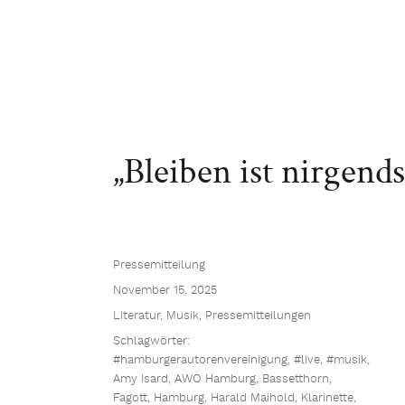
„Bleiben ist nirgend
Pressemitteilung
November 15, 2025
Literatur
,
Musik
,
Pressemitteilungen
Schlagwörter:
#hamburgerautorenvereinigung
,
#live
,
#musik
,
Amy Isard
,
AWO Hamburg
,
Bassetthorn
,
Fagott
,
Hamburg
,
Harald Maihold
,
Klarinette
,