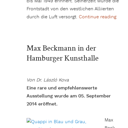
bis Mai 1949 erinnert. Seinerzeit wurde die
Frontstadt von den westlichen Alliierten
durch die Luft versorgt.
Continue reading
„Spie
Max Beckmann in der
Hamburger Kunsthalle
Von Dr. László Kova
Eine rare und empfehlenswerte
Ausstellung wurde am 05. September
2014 eröffnet.
Max