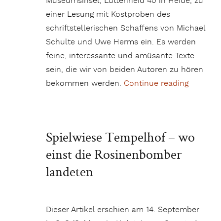
Museumsinsel, Lüttenheid 40 in Heide, zu
einer Lesung mit Kostproben des
schriftstellerischen Schaffens von Michael
Schulte und Uwe Herms ein. Es werden
feine, interessante und amüsante Texte
sein, die wir von beiden Autoren zu hören
bekommen werden.
Continue reading
„Museums
Spielwiese Tempelhof – wo
einst die Rosinenbomber
landeten
Dieser Artikel erschien am 14. September