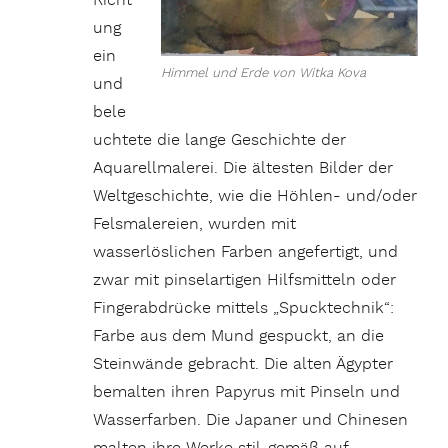
Richt
ung
ein
Himmel und Erde von Witka Kova
und
bele
uchtete die lange Geschichte der
Aquarellmalerei. Die ältesten Bilder der
Weltgeschichte, wie die Höhlen- und/oder
Felsmalereien, wurden mit
wasserlöslichen Farben angefertigt, und
zwar mit pinselartigen Hilfsmitteln oder
Fingerabdrücke mittels „Spucktechnik“:
Farbe aus dem Mund gespuckt, an die
Steinwände gebracht. Die alten Ägypter
bemalten ihren Papyrus mit Pinseln und
Wasserfarben. Die Japaner und Chinesen