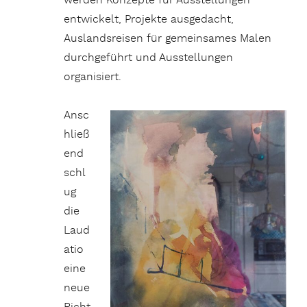
werden Konzepte für Ausstellungen
entwickelt, Projekte ausgedacht,
Auslandsreisen für gemeinsames Malen
durchgeführt und Ausstellungen
organisiert.
Ansc
hließ
end
schl
ug
die
Laud
atio
eine
neue