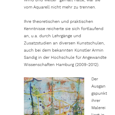
Wind und Wetter“ gemalt hatte, war sie
vom Aquarell nicht mehr zu trennen.
Ihre theoretischen und praktischen
Kenntnisse reicherte sie sich fortlaufend
an, u.a. durch Lehrgänge und
Zusatzstudien an diversen Kunstschulen,
auch bei dem bekannten Künstler Armin
Sandig in der Hochschule für Angewandte
Wissenschaften Hamburg (2009-2012).
Der
Ausgan
gspunkt
ihrer
Malerei