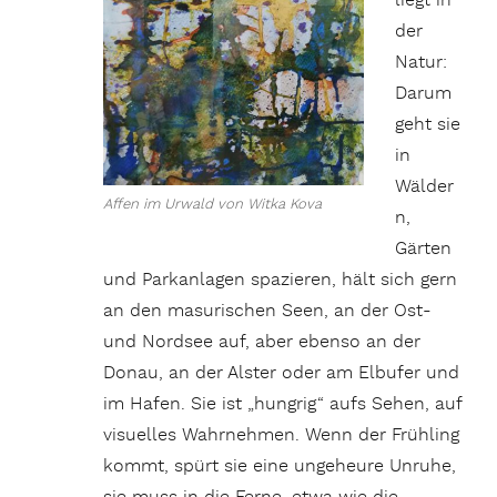
liegt in
der
Natur:
Darum
geht sie
in
Wälder
Affen im Urwald von Witka Kova
n,
Gärten
und Parkanlagen spazieren, hält sich gern
an den masurischen Seen, an der Ost-
und Nordsee auf, aber ebenso an der
Donau, an der Alster oder am Elbufer und
im Hafen. Sie ist „hungrig“ aufs Sehen, auf
visuelles Wahrnehmen. Wenn der Frühling
kommt, spürt sie eine ungeheure Unruhe,