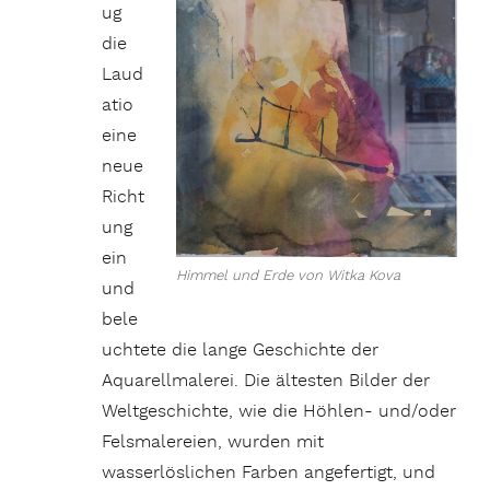
ug
die
Laud
atio
eine
neue
Richt
ung
ein
Himmel und Erde von Witka Kova
und
bele
uchtete die lange Geschichte der
Aquarellmalerei. Die ältesten Bilder der
Weltgeschichte, wie die Höhlen- und/oder
Felsmalereien, wurden mit
wasserlöslichen Farben angefertigt, und