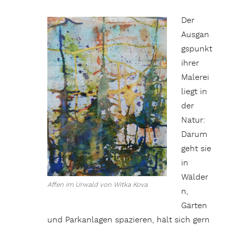
Der
Ausgan
gspunkt
ihrer
Malerei
liegt in
der
Natur:
Darum
geht sie
in
Wälder
Affen im Urwald von Witka Kova
n,
Gärten
und Parkanlagen spazieren, hält sich gern