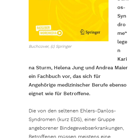
os-
Syn
dro
me“
lege
Buchcover, (c) Springer
n
Kari
na Sturm, Helena Jung und Andrea Maier
ein Fachbuch vor, das sich für
Angehörige medizinischer Berufe ebenso
eignet wie für Betroffene.
Die von den seltenen Ehlers-Danlos-
Syndromen (kurz EDS), einer Gruppe
angeborener Bindegewebserkrankungen,
Betroffenen müssen meistens eine