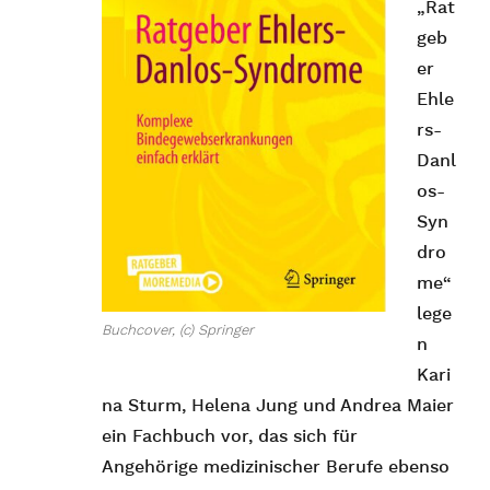
„Rat
geb
er
Ehle
rs-
Danl
os-
Syn
dro
me“
lege
Buchcover, (c) Springer
n
Kari
na Sturm, Helena Jung und Andrea Maier
ein Fachbuch vor, das sich für
Angehörige medizinischer Berufe ebenso