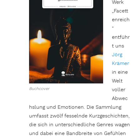
Werk
„Facett
enreich
“
entführ
t uns
Jörg
Krämer
in eine
Welt
Buchcover
voller
Abwec
hslung und Emotionen. Die Sammlung
umfasst zwölf fesselnde Kurzgeschichten,
die sich in unterschiedliche Genres wagen
und dabei eine Bandbreite von Gefühlen