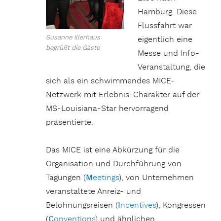
Hamburg. Diese
Flussfahrt war
Susanne Illerhaus
eigentlich eine
begrüßt die Gäste
Messe und Info-
Veranstaltung, die
sich als ein schwimmendes MICE-
Netzwerk mit Erlebnis-Charakter auf der
MS-Louisiana-Star hervorragend
präsentierte.
Das MICE ist eine Abkürzung für die
Organisation und Durchführung von
Tagungen (
M
eetings
), von Unternehmen
veranstaltete Anreiz- und
Belohnungsreisen (
I
ncentives
), Kongressen
(
C
onventions
) und ähnlichen