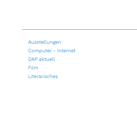
Ausstellungen
Computer - Internet
DAP aktuell
Film
Literarisches
Musik
Natur
Pressemitteilungen
Pressespiegel
Redaktionelle Beiträge
Die Auswärtige Presse e.V.
Impressum und Datenschutz