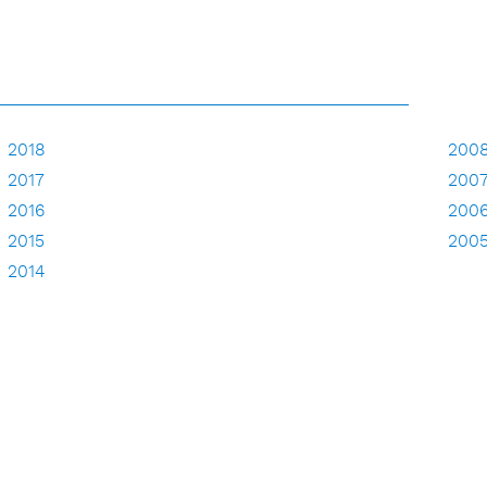
2018
200
2017
200
2016
200
2015
200
2014
2013
2012
2011
2010
2009