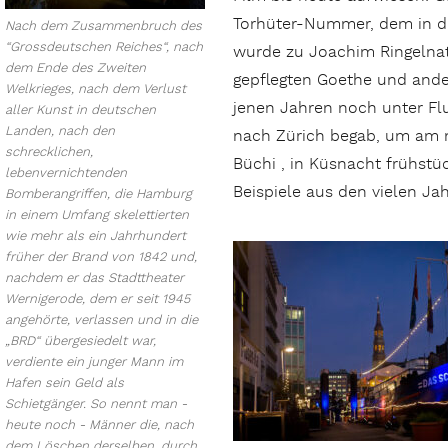
Torhüter-Nummer, dem in di
Nach dem Zusammenbruch des
“Grossdeutschen Reiches“, nach
wurde zu Joachim Ringelnat
dem Ende des Zweiten
gepflegten Goethe und ander
Welkrieges, nach dem Verlust
jenen Jahren noch unter Flu
aller Kunst in deutschen
Landen, nach den
nach Zürich begab, um am n
schrecklichen,
Büchi , in Küsnacht frühstü
lebenvernichtenden
Beispiele aus den vielen Ja
Bomberangriffen, die Hamburg
in einem Umfang skelettierten
wie mehr als ein Jahrhundert
früher der Brand von 1842 und,
nachdem er das Stadttheater
Wernigerode, dem er seit 1945
angehörte, verlassen und in die
„BRD“ übergesiedelt war,
verdiente ein junger Mann im
Hafen sein Geld als
Schietgänger. So nennt man -
heute noch - Männer die, nach
dem Löschen derselben, durch