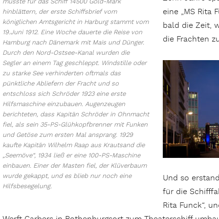
musste für das Schiff 14500 Gold-Mark
eine „MS Rita 
hinblättern, der erste Schiffsbrief vom
königlichen Amtsgericht in Harburg stammt vom
bald die Zeit,
19.Juni 1912. Eine Woche dauerte die Reise von
die Frachten z
Hamburg nach Dänemark mit Mais und Dünger.
Durch den Nord-Ostsee-Kanal wurden die
Segler an einem Tag geschleppt. Windstille oder
zu starke See verhinderten oftmals das
pünktliche Abliefern der Fracht und so
entschloss sich Schröder 1923 eine erste
Hilfsmaschine einzubauen. Augenzeugen
berichteten, dass Kapitän Schröder in Ohnmacht
fiel, als sein 35-PS-Glühkopfbrenner mit Funken
und Getöse zum ersten Mal ansprang. 1929
kaufte Kapitän Wilhelm Raap aus Krautsand die
„Seemöve“, 1934 ließ er eine 100-PS-Maschine
einbauen. Einer der Masten fiel, der Klüverbaum
wurde gekappt, und es blieb nur noch eine
Und so erstan
Hilfsbesegelung.
für die Schifff
Rita Funck“, un