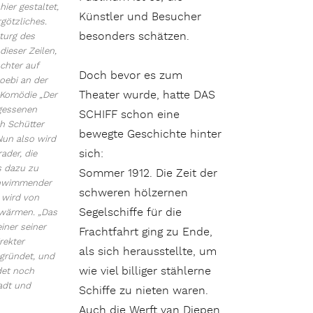
ier gestaltet,
Künstler und Besucher
götzliches.
besonders schätzen.
turg des
dieser Zeilen,
ochter auf
Doch bevor es zum
oebi an der
Theater wurde, hatte DAS
-Komödie „Der
rgessenen
SCHIFF schon eine
h Schütter
bewegte Geschichte hinter
Nun also wird
sich:
ader, die
s dazu zu
Sommer 1912. Die Zeit der
chwimmender
schweren hölzernen
 wird von
Segelschiffe für die
hwärmen. „Das
einer seiner
Frachtfahrt ging zu Ende,
rekter
als sich herausstellte, um
gründet, und
wie viel billiger stählerne
det noch
adt und
Schiffe zu nieten waren.
Auch die Werft van Diepen