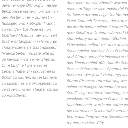
Aber nicht nur die Abende wurden h
deren einzige Öffnung in riesige
auch am Tage tat sich macherlei Er
Behältnisse klettern, um sie von
So feierte der damalige Chefdrama
den Resten ihrer – zumeist –
Ernst Deutsch Theaters, der Autor 
flüssigen und klebrigen Fracht
die Konfirmation seiner ältesten T
zu reinigen. Die Rede ist von
dem Schiff mit Christa, während M
Eberhard Moebius, der sich seit
Mundsburg die köstliche Gilbricht
1958 erst langsam in Hamburgs
Erbe seiner selbst“ mit dem unve
Theaterszene als Gastregisseur
Schauspieler-Komiker-Paar Friedric
hineinarbeiten musste, ehe er,
und Günter Jerschke inszenierte.*
gemeinsam mit seiner Ehefrau
das Theaterschiff 100. Claudia Schr
Christa, d i e I d e e seines
Presse-Referentin, hat Spannende
Lebens hatte: Ein schrottreifes
berichten:Wer je auf Hamburgs s
Schiff zu kaufen, es restaurieren
Bühne für beste Unterhaltung war,
zu lassen, es am Nicolaifleet zu
seiner einmaligen Atmosphäre sc
vertäuen und ein Theater darauf
Schiff“ liegt mitten in Hamburg, in 
zu installieren.
geschichtsträchtigsten Ecken: in di
Nachbarschaft wurde der Hafen ge
die historische Deichstraße verbin
heute das Zentrum mit Speicherst
moderner Hafen-City.