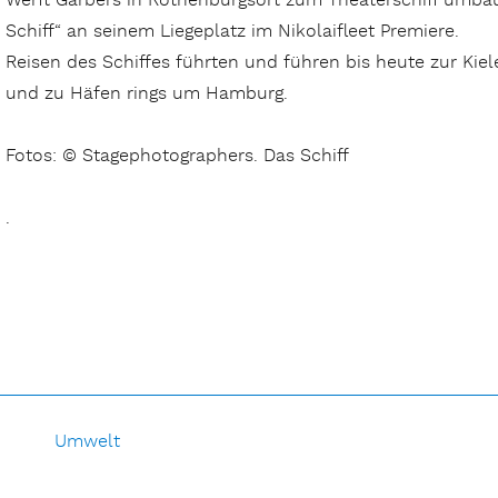
Werft Garbers in Rothenburgsort zum Theaterschiff umbau
Schiff“ an seinem Liegeplatz im Nikolaifleet Premiere.
Reisen des Schiffes führten und führen bis heute zur Ki
und zu Häfen rings um Hamburg.
Fotos: © Stagephotographers. Das Schiff
.
Umwelt