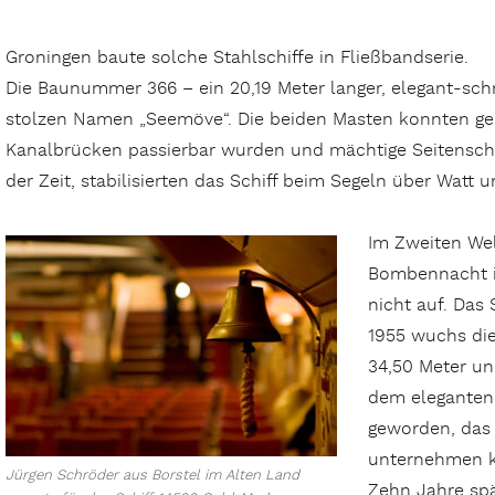
Groningen baute solche Stahlschiffe in Fließbandserie.
Die Baunummer 366 – ein 20,19 Meter langer, elegant-sc
stolzen Namen „Seemöve“. Die beiden Masten konnten gek
Kanalbrücken passierbar wurden und mächtige Seitenschw
der Zeit, stabilisierten das Schiff beim Segeln über Watt 
Im Zweiten Wel
Bombennacht i
nicht auf. Das 
1955 wuchs di
34,50 Meter u
dem eleganten 
geworden, das
unternehmen k
Jürgen Schröder aus Borstel im Alten Land
Zehn Jahre sp