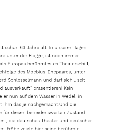
tt schon 63 Jahre alt. In unseren Tagen
hre unter der Flagge, ist noch immer
 als Europas berühmtestes Theaterschiff,
achfolge des Moebius-Ehepaares, unter
rd Schlesselmann und darf sich „ seit
d ausverkauft“ präsentieren! Kein
e er nun auf dem Wasser in Wedel, in
t ihm das je nachgemacht.Und die
e für diesen beneidenswerten Zustand
en , die deutsches Theater und deutscher
ert Fröbe zeigte hier seine berühmte