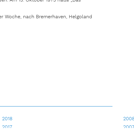
en. Am 13. Oktober 1975 hatte „Das
eler Woche, nach Bremerhaven, Helgoland
2018
200
2017
200