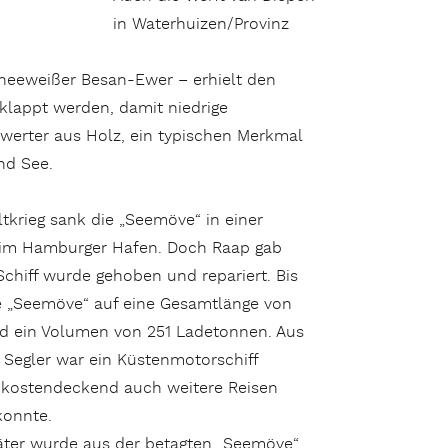
in Waterhuizen/Provinz
hneeweißer Besan-Ewer – erhielt den
lappt werden, damit niedrige
erter aus Holz, ein typischen Merkmal
und See.
tkrieg sank die „Seemöve“ in einer
m Hamburger Hafen. Doch Raap gab
Schiff wurde gehoben und repariert. Bis
e „Seemöve“ auf eine Gesamtlänge von
nd ein Volumen von 251 Ladetonnen. Aus
Segler war ein Küstenmotorschiff
 kostendeckend auch weitere Reisen
onnte.
äter wurde aus der betagten „Seemöve“