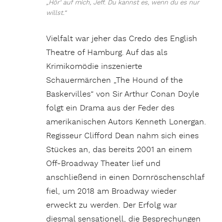
„Hör‘ auf mich, Jeff. Du kannst es, wenn du es nur
willst.“
Vielfalt war jeher das Credo des English
Theatre of Hamburg. Auf das als
Krimikomödie inszenierte
Schauermärchen „The Hound of the
Baskervilles“ von Sir Arthur Conan Doyle
folgt ein Drama aus der Feder des
amerikanischen Autors Kenneth Lonergan.
Regisseur Clifford Dean nahm sich eines
Stückes an, das bereits 2001 an einem
Off-Broadway Theater lief und
anschließend in einen Dornröschenschlaf
fiel, um 2018 am Broadway wieder
erweckt zu werden. Der Erfolg war
diesmal sensationell, die Besprechungen