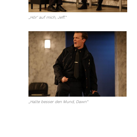
„Hör‘ auf mich, Jeff.“
„Halte besser den Mund, Dawn“