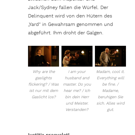
Jack/Sydney fallen die Würfel. Der
Delinquent wird von den Hütern des
„Yard“ in Gewahrsam genommen und
abgeführt. Ihm droht der Galgen.
Why are the
I am your
Madam, cool it.
gaslights
husband and
Everything will
flickering? / Was
master. Do you
be fine. /
ist nur mit dem
hear me? / Ich
Madame,
Gaslicht los?
bin dein Herr
beruhigen Sie
und Meister.
sich. Alles wird
Verstanden?
gut.