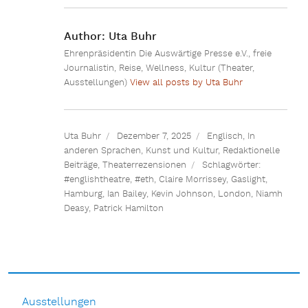
Author:
Uta Buhr
Ehrenpräsidentin Die Auswärtige Presse e.V., freie
Journalistin, Reise, Wellness, Kultur (Theater,
Ausstellungen)
View all posts by Uta Buhr
Uta Buhr
Dezember 7, 2025
Englisch
,
In
anderen Sprachen
,
Kunst und Kultur
,
Redaktionelle
Beiträge
,
Theaterrezensionen
Schlagwörter:
#englishtheatre
,
#eth
,
Claire Morrissey
,
Gaslight
,
Hamburg
,
Ian Bailey
,
Kevin Johnson
,
London
,
Niamh
Deasy
,
Patrick Hamilton
Ausstellungen