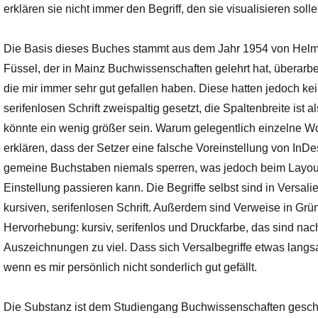
erklären sie nicht immer den Begriff, den sie visualisieren solle
Die Basis dieses Buches stammt aus dem Jahr 1954 von Helmu
Füssel, der in Mainz Buchwissenschaften gelehrt hat, überarbe
die mir immer sehr gut gefallen haben. Diese hatten jedoch kein
serifenlosen Schrift zweispaltig gesetzt, die Spaltenbreite is
könnte ein wenig größer sein. Warum gelegentlich einzelne Wor
erklären, dass der Setzer eine falsche Voreinstellung von In
gemeine Buchstaben niemals sperren, was jedoch beim Layou
Einstellung passieren kann. Die Begriffe selbst sind in Versali
kursiven, serifenlosen Schrift. Außerdem sind Verweise in Grün 
Hervorhebung: kursiv, serifenlos und Druckfarbe, das sind na
Auszeichnungen zu viel. Dass sich Versalbegriffe etwas langsam
wenn es mir persönlich nicht sonderlich gut gefällt.
Die Substanz ist dem Studiengang Buchwissenschaften geschu