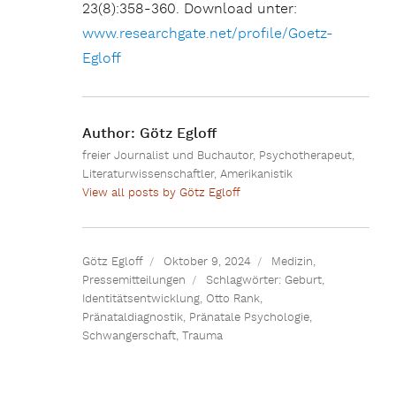
23(8):358-360. Download unter:
www.researchgate.net/profile/Goetz-
Egloff
Author:
Götz Egloff
freier Journalist und Buchautor, Psychotherapeut,
Literaturwissenschaftler, Amerikanistik
View all posts by Götz Egloff
Götz Egloff
Oktober 9, 2024
Medizin
,
Pressemitteilungen
Schlagwörter:
Geburt
,
Identitätsentwicklung
,
Otto Rank
,
Pränataldiagnostik
,
Pränatale Psychologie
,
Schwangerschaft
,
Trauma