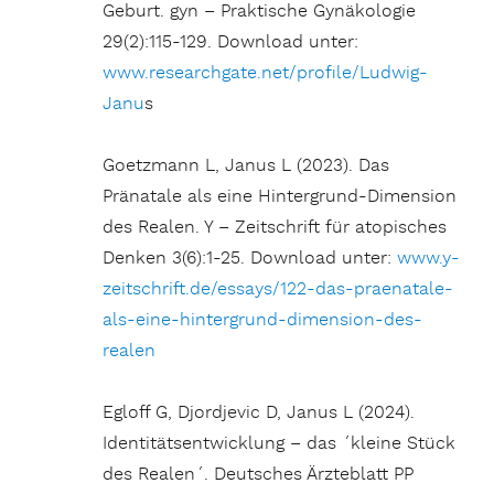
Geburt. gyn – Praktische Gynäkologie
29(2):115-129. Download unter:
www.researchgate.net/profile/Ludwig-
Janu
s
Goetzmann L, Janus L (2023). Das
Pränatale als eine Hintergrund-Dimension
des Realen. Y – Zeitschrift für atopisches
Denken 3(6):1-25. Download unter:
www.y-
zeitschrift.de/essays/122-das-praenatale-
als-eine-hintergrund-dimension-des-
realen
Egloff G, Djordjevic D, Janus L (2024).
Identitätsentwicklung – das ´kleine Stück
des Realen´. Deutsches Ärzteblatt PP