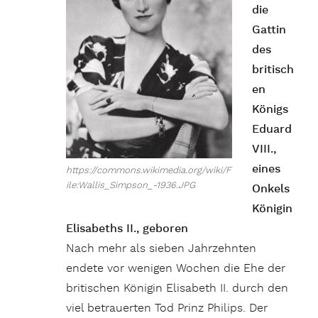
die
Gattin
des
britisch
en
Königs
Eduard
VIII.,
eines
https://commons.wikimedia.org/wiki/F
ile:Wallis_Simpson_-1936.JPG
Onkels
Königin
Elisabeths II., geboren
Nach mehr als sieben Jahrzehnten
endete vor wenigen Wochen die Ehe der
britischen Königin Elisabeth II. durch den
viel betrauerten Tod Prinz Philips. Der