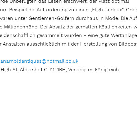
urde Unbefugten das Lesen erschwert, der Platz optimal
m Beispiel die Aufforderung zu einen „Flight a deux“. Oder:
ren unter Gentlemen-Golfern durchaus in Mode. Die Aufl
e Millionenhöhe. Der Absatz der gemalten Köstlichkeiten w
eidenschaftlich gesammelt wurden – eine gute Wertanlage. 
r Anstalten ausschließlich mit der Herstellung von Bildpos
eanarnoldantiques@hotmail.co.uk
High St. Aldershot GU11; 1BH, Vereinigtes Königreich