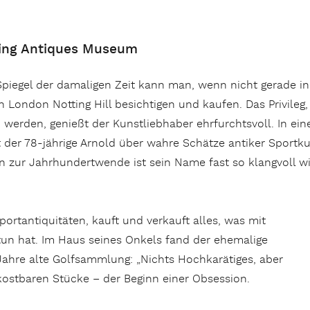
ting Antiques Museum
 Spiegel der damaligen Zeit kann man, wenn nicht gerade i
 London Notting Hill besichtigen und kaufen. Das Privile
erden, genießt der Kunstliebhaber ehrfurchtsvoll. In ein
der 78-jährige Arnold über wahre Schätze antiker Sportkun
n zur Jahrhundertwende ist sein Name fast so klangvoll wi
ortantiquitäten, kauft und verkauft alles, was mit
u tun hat. Im Haus seines Onkels fand der ehemalige
 Jahre alte Golfsammlung: „Nichts Hochkarätiges, aber
kostbaren Stücke – der Beginn einer Obsession.