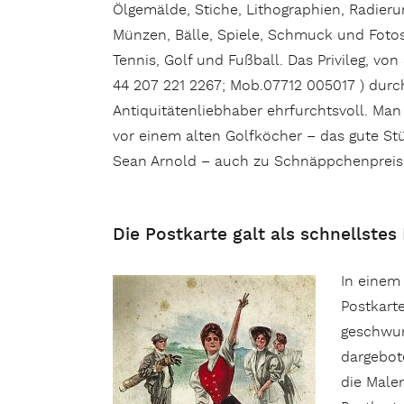
Ölgemälde, Stiche, Lithographien, Radieru
Münzen, Bälle, Spiele, Schmuck und Fotos
Tennis, Golf und Fußball. Das Privileg, vo
44 207 221 2267; Mob.07712 005017 ) durc
Antiquitätenliebhaber ehrfurchtsvoll. Ma
vor einem alten Golfköcher – das gute Stüc
Sean Arnold – auch zu Schnäppchenpreisen
Die Postkarte galt als schnellstes
In einem
Postkart
geschwun
dargebot
die Maler