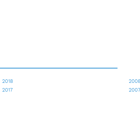
2018
200
2017
200
2016
200
2015
200
2014
2013
2012