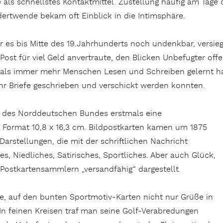
e als schnellstes Kontaktmittel. Zustellung häufig am Tage
ertwende bekam oft Einblick in die Intimsphäre.
 es bis Mitte des 19.Jahrhunderts noch undenkbar, versieg
Post für viel Geld anvertraute, den Blicken Unbefugter of
 als immer mehr Menschen Lesen und Schreiben gelernt hat
r Briefe geschrieben und verschickt werden konnten.
ng des Norddeutschen Bundes erstmals eine
. Format 10,8 x 16,3 cm. Bildpostkarten kamen um 1875
 Darstellungen, die mit der schriftlichen Nachricht
s, Niedliches, Satirisches, Sportliches. Aber auch Glück,
ostkartensammlern „versandfähig“ dargestellt.
 auf den bunten Sportmotiv-Karten nicht nur Grüße in
In feinen Kreisen traf man seine Golf-Verabredungen