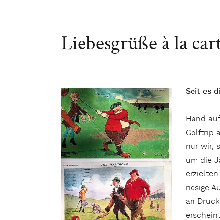
Liebesgrüße à la car
Seit es d
Hand auf
Golftrip
nur wir, 
um die J
erzielten
riesige A
an Druckt
erscheint