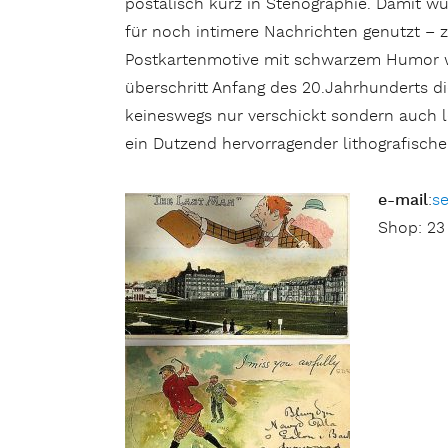
postalisch kurz in Stenographie. Damit w
für noch intimere Nachrichten genutzt – zu
Postkartenmotive mit schwarzem Humor wa
überschritt Anfang des 20.Jahrhunderts di
keineswegs nur verschickt sondern auch l
ein Dutzend hervorragender lithografische
e-mail
:
s
Shop: 23 