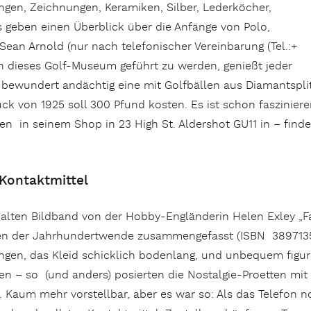
ngen, Zeichnungen, Keramiken, Silber, Lederköcher,
 geben einen Überblick über die Anfänge von Polo,
n Sean Arnold (nur nach telefonischer Vereinbarung (Tel.:+
h dieses Golf-Museum geführt zu werden, genießt jeder
n bewundert andächtig eine mit Golfbällen aus Diamantspli
k von 1925 soll 300 Pfund kosten. Es ist schon faszinieren
 in seinem Shop in 23 High St. Aldershot GU11 in – finde
 Kontaktmittel
 alten Bildband von der Hobby-Engländerin Helen Exley „Fa
en der Jahrhundertwende zusammengefasst (ISBN ‎ 38971358
gen, das Kleid schicklich bodenlang, und unbequem figurbe
en – so (und anders) posierten die Nostalgie-Proetten mit
. Kaum mehr vorstellbar, aber es war so: Als das Telefon 