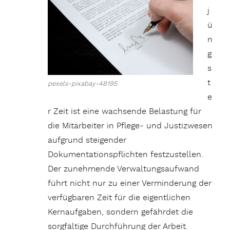
j
ü
n
g
s
t
pexels-pixabay-48195
e
r Zeit ist eine wachsende Belastung für
die Mitarbeiter in Pflege- und Justizwesen
aufgrund steigender
Dokumentationspflichten festzustellen.
Der zunehmende Verwaltungsaufwand
führt nicht nur zu einer Verminderung der
verfügbaren Zeit für die eigentlichen
Kernaufgaben, sondern gefährdet die
sorgfältige Durchführung der Arbeit.