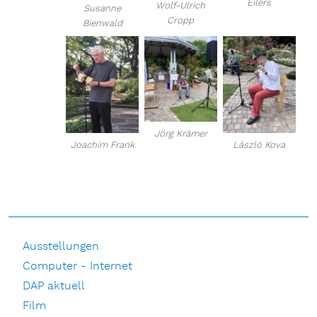
Eilers
Wolf-Ulrich
Susanne
Cropp
Bienwald
Jörg Krämer
Joachim Frank
László Kova
Ausstellungen
Computer - Internet
DAP aktuell
Film