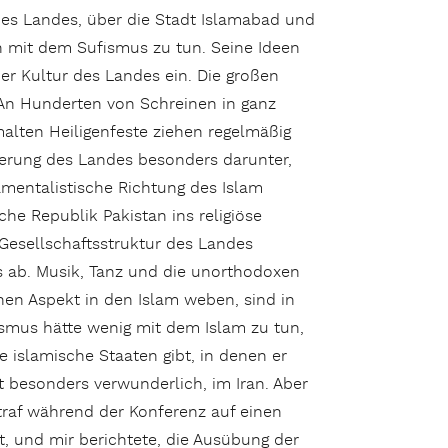
 des Landes, über die Stadt Islamabad und
ch mit dem Sufismus zu tun. Seine Ideen
r Kultur des Landes ein. Die großen
. An Hunderten von Schreinen in ganz
malten Heiligenfeste ziehen regelmäßig
kerung des Landes besonders darunter,
damentalistische Richtung des Islam
che Republik Pakistan ins religiöse
 Gesellschaftsstruktur des Landes
s ab. Musik, Tanz und die unorthodoxen
hen Aspekt in den Islam weben, sind in
smus hätte wenig mit dem Islam zu tun,
le islamische Staaten gibt, in denen er
ht besonders verwunderlich, im Iran. Aber
 traf während der Konferenz auf einen
et, und mir berichtete, die Ausübung der