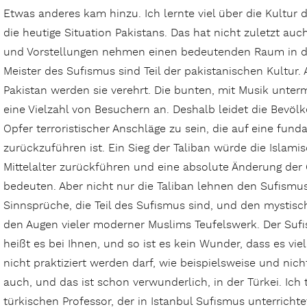
Etwas anderes kam hinzu. Ich lernte viel über die Kultur
die heutige Situation Pakistans. Das hat nicht zuletzt au
und Vorstellungen nehmen einen bedeutenden Raum in de
Meister des Sufismus sind Teil der pakistanischen Kultur
Pakistan werden sie verehrt. Die bunten, mit Musik unter
eine Vielzahl von Besuchern an. Deshalb leidet die Bevöl
Opfer terroristischer Anschläge zu sein, die auf eine fun
zurückzuführen ist. Ein Sieg der Taliban würde die Islamis
Mittelalter zurückführen und eine absolute Änderung der
bedeuten. Aber nicht nur die Taliban lehnen den Sufismu
Sinnsprüche, die Teil des Sufismus sind, und den mystisc
den Augen vieler moderner Muslims Teufelswerk. Der Sufi
heißt es bei Ihnen, und so ist es kein Wunder, dass es vie
nicht praktiziert werden darf, wie beispielsweise und nic
auch, und das ist schon verwunderlich, in der Türkei. Ich
türkischen Professor, der in Istanbul Sufismus unterricht