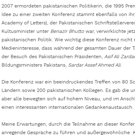
2007 ermordeten pakistanischen Politikerin, die 1995 Premi
Idee zu einer zweiten Konferenz stammt ebenfalls von ihr
Academy of Letters), der Pakistanischen Schriftstellervere
Kultusminister unter
Benazir Bhutto
war, verwirklichte jet
pakistanischen Politik. Wie wichtig diese Konferenz nicht 
Medieninteresse, dass während der gesamten Dauer der
der Besuch des Pakistanischen Präsidenten,
Asif Ali Zardar
Bildungsministers Pakistans,
Sardar Assef Ahmed Ali
.
Die Konferenz war ein beeindruckendes Treffen von 80 Sch
Ländern sowie 200 pakistanischen Kollegen. Es gab die u
aber alle bewegten sich auf hohem Niveau, und im Anschl
einen interessanten internationalen Gedankenaustausch.
Meine Erwartungen, durch die Teilnahme an dieser Konf
anregende Gespräche zu führen und außergewöhnliche Kol