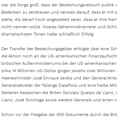
war die Sorge groß, dass der Bestechungsversuch publik 
Bedenken zu zerstreuen und verwies darauf, dass er mit 
stehe, die derart hoch angesiedelt seien, dass er ihre Na
nicht nennen wolle. Hoares Geheimniskrämerei und Schild
dramatischsten Tönen hatte schließlich Erfolg.
Der Transfer der Bestechungsgelder erfolgte über eine Sc
die Aktion noch an der US-amerikanischen Finanzaufsicht 
britischen Außenministeriums bei der US-amerikanischen
zirka 14 Millionen US-Dollar gingen jeweils zwei Millione
Heeresminister José Enrique Varela und den General Antoni
Generalsekretär der Falange Española und eine halbe Mill
Weiteren bestachen die Briten Gonzalo Queipo de Llano, 
Llano, José Solchaga sowie weitere Generale und einen v
Schon vor der Freigabe der 400 Dokumente durch die Brite