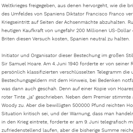
Weltkrieges freigegeben, aus denen hervorgeht, wie die br
des Umfeldes von Spaniens Diktator Francis­co Franco ve
Kriegseintritt auf Seiten der Achsenmächte abzuhalten. Ru
heutigen Kaufkraft von ungefähr 200 Millionen US-Dollar o
Briten diesen Versuch kosten, Spanien neutral zu halten.
Initiator und Organisator dieser Bestechung im großen Stil
Sir Samuel Hoare. Am 4. Juni 1940 forderte er von seiner 
persönlich klassifizierten verschlüsselten Telegramm die 
Bestechungsgeldern mit dem Hinweis, bei Bedenken notfal
was dann auch geschah. Denn auf einer Kopie von Hoares
roter Tinte „ja“ geschrieben. Neben dem Premier stimmte 
Woody zu. Aber die bewilligten 500000 Pfund reichten Ho
Situation kritisch sei, und der Warnung, dass man handel
in den Krieg eintrete, forderte er am 9. Juni telegrafisc
zufriedenstellend laufen, aber die bisherige Summe reich