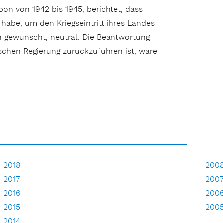
abon von 1942 bis 1945, berichtet, dass
abe, um den Kriegseintritt ihres Landes
en gewünscht, neutral. Die Beantwortung
ischen Regierung zurückzuführen ist, wäre
2018
200
2017
200
2016
200
2015
200
2014