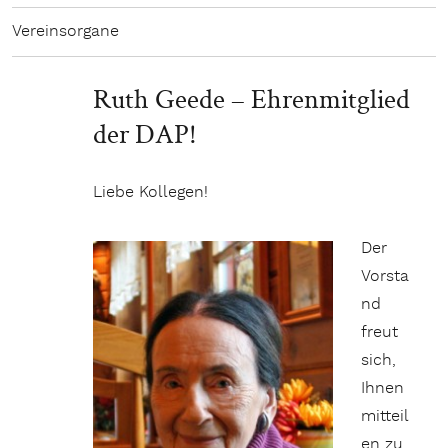
Vereinsorgane
Ruth Geede – Ehrenmitglied
der DAP!
Liebe Kollegen!
Der
Vorsta
nd
freut
sich,
Ihnen
mitteil
en zu