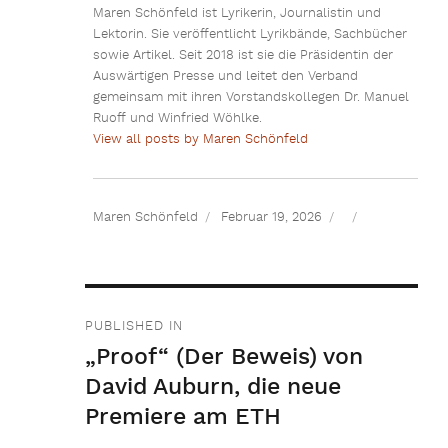
Maren Schönfeld ist Lyrikerin, Journalistin und
Lektorin. Sie veröffentlicht Lyrikbände, Sachbücher
sowie Artikel. Seit 2018 ist sie die Präsidentin der
Auswärtigen Presse und leitet den Verband
gemeinsam mit ihren Vorstandskollegen Dr. Manuel
Ruoff und Winfried Wöhlke.
View all posts by Maren Schönfeld
Maren Schönfeld
Februar 19, 2026
Beitragsnavigation
PUBLISHED IN
„Proof“ (Der Beweis) von
David Auburn, die neue
Premiere am ETH