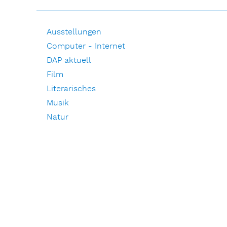
Ausstellungen
Computer - Internet
DAP aktuell
Film
Literarisches
Musik
Natur
Pressemitteilungen
Pressespiegel
Redaktionelle Beiträge
Die Auswärtige Presse e.V.
Impressum und Datenschutz