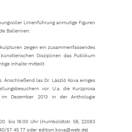
hwungvoller Linienführung anmutige Figuren
de Ballerinen.
 Skulpturen zeigen ein zusammenfassendes
 künstlerischen Disziplinen das Publikum
ge Inhalte mitteilt.
. Anschließend las Dr. László Kova einiges
ellungsbesuchern vor. U.a. die Kurzprosa
g im Dezember 2013 in der Anthologie
:00
bis 16:00 Uhr (
Humboldtstr. 56, 22083
 040/57 45 77
oder
edition.kova@web.de
)