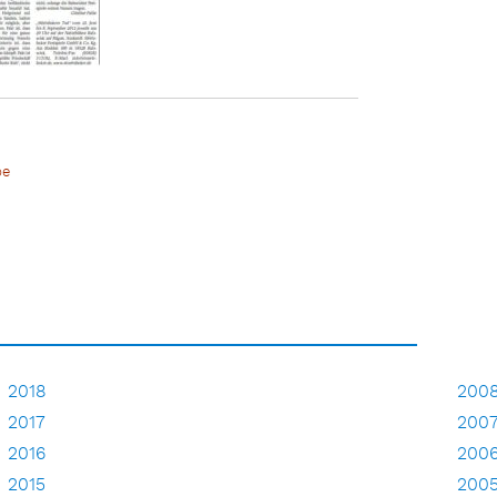
be
2018
200
2017
200
2016
200
2015
200