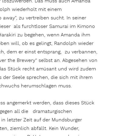
der loszuwerden. Das muss auch Amanda
olph wiederholt mit einem
away“, zu vertreiben sucht. In seiner
dieser als furchtloser Samurai im Kimono
 Harakiri zu begehen, wenn Amanda ihm
leben will, ob es gelingt, Randolph wieder
ch, dem er einst entsprang, zu verbannen,
ver the Brewery“ selbst an. Abgesehen von
 das Stück recht amüsant und wird zudem
 der Seele sprechen, die sich mit ihrem
achwuchs herumschlagen muss.
uss angemerkt werden, dass dieses Stück
gegen all die dramaturgischen
 in letzter Zeit auf der Mundsburger
en, ziemlich abfällt. Kein Wunder,