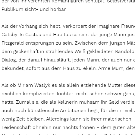
der von ihr verehrten Romanfiguren schlüpft. Selbstverstä
Publikum sicht- und hörbar.
Als der Vorhang sich hebt, verkörpert der imaginäre Fre
Gatsby. In Gestus und Habitus scheint der junge Mann jus
Fitzgerald entsprungen zu sein. Zwischen dem jungen Mä
dem geckenhaft in strahlendes Weiß gekleideten Randolph
Dialog, der darauf hinausläuft, jeden Mann, der auch nur
bekundet, sofort aus dem Haus zu ekeln. Arme Mum, denk
Als ob Miriam Waslyk es als allein erziehende Mutter dies
reichlich komplizierten Tochter nicht schon schwer genu
hätte. Zumal sie, die als Kellnerin mühsam ihr Geld verdie
auch noch künstlerische Ambitionen hegt, für die ihr viel 
wenig Zeit bleiben. Allerdings kann sie ihrer malerischen
Leidenschaft ohnehin nur nachts frönen – dem guten alt