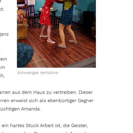
e
t.
ganz
.
 ein
iam
Schwieriges Verhältnis
h,
rren aus dem Haus zu vertreiben. Dieser
ren erweist sich als ebenbürtiger Gegner
rsüchtigen Amanda.
ein hartes Stück Arbeit ist, die Geister,