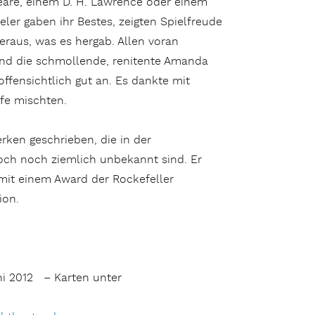
are, einem D. H. Lawrence oder einem
er gaben ihr Bestes, zeigten Spielfreude
raus, was es hergab. Allen voran
e und die schmollende, renitente Amanda
fensichtlich gut an. Es dankte mit
ufe mischten.
ken geschrieben, die in der
doch noch ziemlich unbekannt sind. Er
mit einem Award der Rockefeller
ion.
uni 2012 – Karten unter