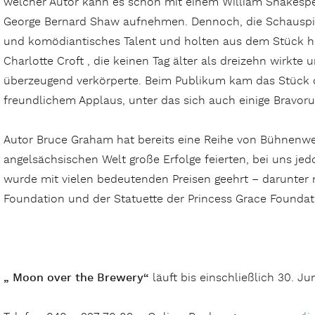
welcher Autor kann es schon mit einem William Shakespe
George Bernard Shaw aufnehmen. Dennoch, die Schauspiel
und komödiantisches Talent und holten aus dem Stück he
Charlotte Croft , die keinen Tag älter als dreizehn wirkt
überzeugend verkörperte. Beim Publikum kam das Stück of
freundlichem Applaus, unter das sich auch einige Bravor
Autor Bruce Graham hat bereits eine Reihe von Bühnenwer
angelsächsischen Welt große Erfolge feierten, bei uns je
wurde mit vielen bedeutenden Preisen geehrt – darunter 
Foundation und der Statuette der Princess Grace Foundat
„ Moon over the Brewery“
läuft bis einschließlich 30. J