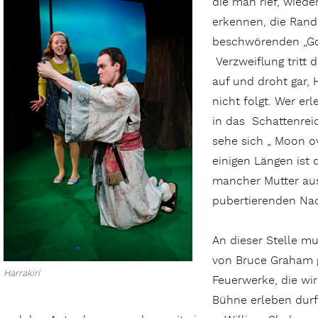
die man rief, wie
erkennen, die Rand
beschwörenden „Go 
Verzweiflung tritt 
auf und droht gar,
nicht folgt. Wer er
in das Schattenrei
sehe sich „ Moon o
einigen Längen ist
mancher Mutter aus
pubertierenden N
An dieser Stelle m
von Bruce Graham 
Harrakiri
Feuerwerke, die wir
Bühne erleben durft