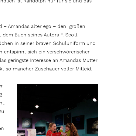
ndlich ist Randolph nur für sie und das
und – Amandas alter ego – den großen
t dem Buch seines Autors F. Scott
dchen in seiner braven Schuluniform und
 entspinnt sich ein verschwörerischer
 das geringste Interesse an Amandas Mutter
t so mancher Zuschauer voller Mitleid.
er
g
nt,
zu
en