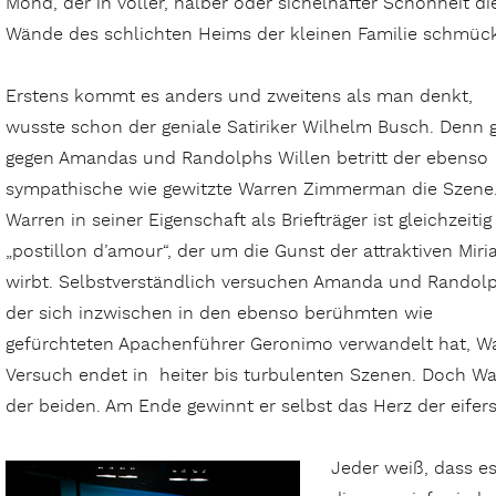
Mond, der in voller, halber oder sichelhafter Schönheit di
Wände des schlichten Heims der kleinen Familie schmück
Erstens kommt es anders und zweitens als man denkt,
wusste schon der geniale Satiriker Wilhelm Busch. Denn 
gegen Amandas und Randolphs Willen betritt der ebenso
sympathische wie gewitzte Warren Zimmerman die Szene
Warren in seiner Eigenschaft als Briefträger ist gleichzeitig
„postillon d’amour“, der um die Gunst der attraktiven Mir
wirbt. Selbstverständlich versuchen Amanda und Randolp
der sich inzwischen in den ebenso berühmten wie
gefürchteten Apachenführer Geronimo verwandelt hat, Wa
Versuch endet in heiter bis turbulenten Szenen. Doch War
der beiden. Am Ende gewinnt er selbst das Herz der eife
Jeder weiß, dass es 