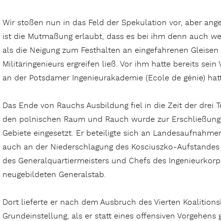
Wir stoßen nun in das Feld der Spekulation vor, aber an
ist die Mutmaßung erlaubt, dass es bei ihm denn auch w
als die Neigung zum Festhalten an eingefahrenen Gleisen
Militäringenieurs ergreifen ließ. Vor ihm hatte bereits se
an der Potsdamer Ingenieurakademie (Ecole de génie) hat
Das Ende von Rauchs Ausbildung fiel in die Zeit der drei 
den polnischen Raum und Rauch wurde zur Erschließung 
Gebiete eingesetzt. Er beteiligte sich an Landesaufnahm
auch an der Niederschlagung des Kosciuszko-Aufstandes 179
des Generalquartiermeis­ters und Chefs des Ingenieurkorp
neugebildeten Generalstab.
Dort lieferte er nach dem Ausbruch des Vierten Koalitions
Grundeinstellung, als er statt eines offensiven Vorgehen