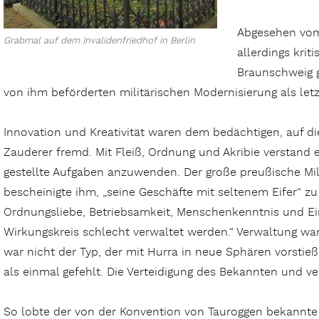
Abgesehen vom
Grabmal auf dem Invalidenfriedhof in Berlin
allerdings krit
Braunschweig g
von ihm beförderten militärischen Modernisierung als letzt
Innovation und Kreativität waren dem bedächtigen, auf d
Zauderer fremd. Mit Fleiß, Ordnung und Akribie verstand e
gestellte Aufgaben anzuwenden. Der große preußische Mi
bescheinigte ihm, „seine Geschäfte mit seltenem Eifer“ z
Ordnungsliebe, Betriebsamkeit, Menschenkenntnis und Ei
Wirkungskreis schlecht verwaltet werden.“ Verwaltung wa
war nicht der Typ, der mit Hurra in neue Sphären vorstieß
als einmal gefehlt. Die Verteidigung des Bekannten und v
So lobte der von der Konvention von Tauroggen bekannte