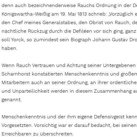
denn auch bezeichnenderweise Rauchs Ordnung in der De
Königswartha-Weißig am 19. Mai 1813 schrieb: „Vorzüglich
den Chef meines Generalstabes, den Obrist von Rauch, d
nächtliche Rückzug durch die Defiléen vor sich ging, ga
soll Yorck, so zumindest sein Biograph Johann Gustav Dr
haben.
Wenn Rauch Vertrauen und Achtung seiner Untergebenen b
Scharnhorst konstatierten Menschenkenntnis und große
Mitarbeitern auch an seiner Ordnung, an ihrer ordentlich
und Unparteilichkeit werden in diesem Zusammenhang a
genannt.
Menschenkenntnis und der ihm eigene Defensivgeist ken
Vorgesetzten. Vorsichtig war er darauf bedacht, bei seine
Erreichbaren zu überschreiten.