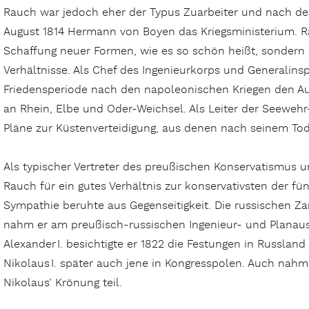
Rauch war jedoch eher der Typus Zuarbeiter und nach de
August 1814 Hermann von Boyen das Kriegsministerium. R
Schaffung neuer Formen, wie es so schön heißt, sondern
Verhältnisse. Als Chef des Ingenieurkorps und Generalinsp
Friedensperiode nach den napoleonischen Kriegen den Au
an Rhein, Elbe und Oder-Weichsel. Als Leiter der Seeweh
Pläne zur Küstenverteidigung, aus denen nach seinem Tod
Als typischer Vertreter des preußischen Konservatismus u
Rauch für ein gutes Verhältnis zur konservativsten der f
Sympathie beruhte aus Gegenseitigkeit. Die russischen Z
nahm er am preußisch-russischen Ingenieur- und Planaus
Alexander I. besichtigte er 1822 die Festungen in Russla
Nikolaus I. später auch jene in Kongresspolen. Auch nah
Nikolaus’ Krönung teil.