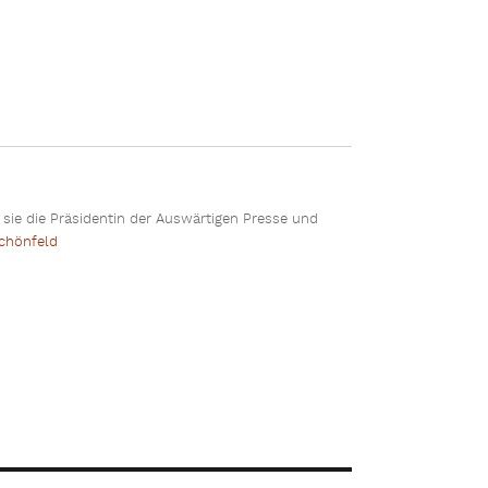
st sie die Präsidentin der Auswärtigen Presse und
Schönfeld