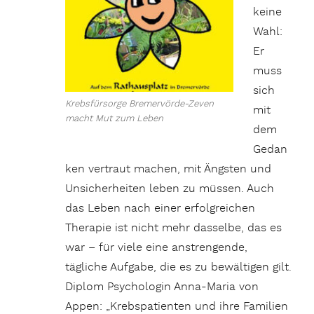
keine
Wahl:
Er
muss
sich
Krebsfürsorge Bremervörde-Zeven
mit
macht Mut zum Leben
dem
Gedan
ken vertraut machen, mit Ängsten und
Unsicherheiten leben zu müssen. Auch
das Leben nach einer erfolgreichen
Therapie ist nicht mehr dasselbe, das es
war – für viele eine anstrengende,
tägliche Aufgabe, die es zu bewältigen gilt.
Diplom Psychologin Anna-Maria von
Appen: „Krebspatienten und ihre Familien