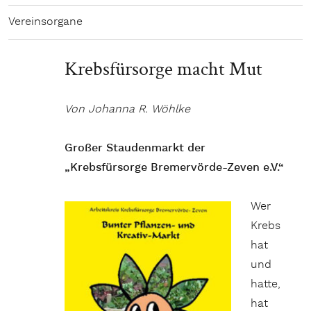
Vereinsorgane
Krebsfürsorge macht Mut
Von Johanna R. Wöhlke
Großer Staudenmarkt der
„Krebsfürsorge Bremervörde-Zeven e.V.“
Wer
Krebs
hat
und
hatte,
hat