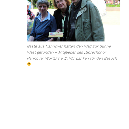
Gäste aus Hannover hatten den Weg zur Bühne
West gefunden – Mitglieder des „Sprechchor
Hannover WortOrt e.V.“. Wir danken für den Besuch