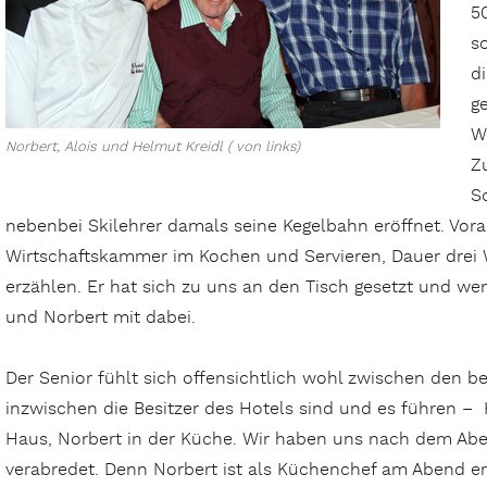
5
s
d
g
W
Norbert, Alois und Helmut Kreidl ( von links)
Z
S
nebenbei Skilehrer damals seine Kegelbahn
eröffnet. Vora
Wirtschaftskammer im Kochen und Servieren, Dauer drei W
erzählen. Er hat sich zu uns an den Tisch gesetzt und w
und Norbert mit dabei.
Der Senior fühlt sich offensichtlich wohl zwischen den be
inzwischen die Besitzer des Hotels sind und es führen –
Haus, Norbert in der Küche. Wir haben uns nach dem Ab
verabredet. Denn Norbert ist als Küchenchef am Abend e