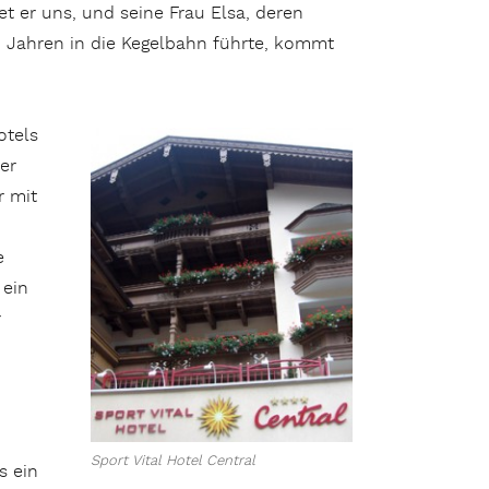
tet er uns, und seine Frau Elsa, deren
0 Jahren in die Kegelbahn führte, kommt
otels
ier
r mit
e
 ein
r
Sport Vital Hotel Central
s ein