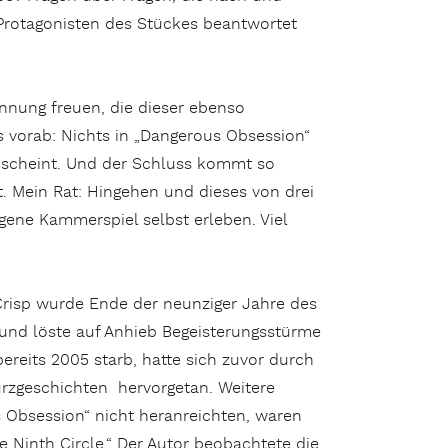
Protagonisten des Stückes beantwortet
nnung freuen, die dieser ebenso
ies vorab: Nichts in „Dangerous Obsession“
t scheint. Und der Schluss kommt so
 Mein Rat: Hingehen und dieses von drei
gene Kammerspiel selbst erleben. Viel
 Crisp wurde Ende der neunziger Jahre des
und löste auf Anhieb Begeisterungsstürme
ereits 2005 starb, hatte sich zuvor durch
urzgeschichten hervorgetan. Weitere
s Obsession“ nicht heranreichten, waren
e Ninth Circle.“ Der Autor beobachtete die