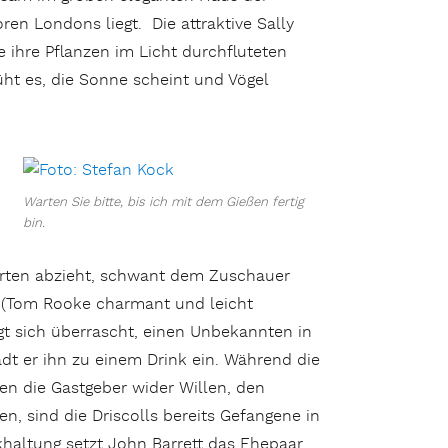
oren Londons liegt. Die attraktive Sally
 ihre Pflanzen im Licht durchfluteten
üht es, die Sonne scheint und Vögel
Warten Sie bitte, bis ich mit dem Gießen fertig
bin.
arten abzieht, schwant dem Zuschauer
k (Tom Rooke charmant und leicht
igt sich überrascht, einen Unbekannten in
ädt er ihn zu einem Drink ein. Während die
en die Gastgeber wider Willen, den
, sind die Driscolls bereits Gefangene in
haltung setzt John Barrett das Ehepaar