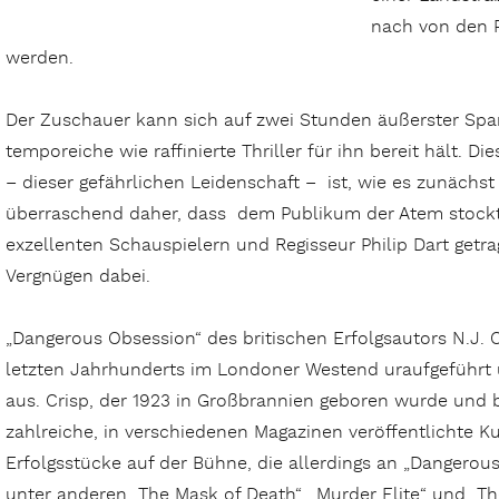
nach von den 
werden.
Der Zuschauer kann sich auf zwei Stunden äußerster Spa
temporeiche wie raffinierte Thriller für ihn bereit hält. D
– dieser gefährlichen Leidenschaft – ist, wie es zunächs
überraschend daher, dass dem Publikum der Atem stockt.
exzellenten Schauspielern und Regisseur Philip Dart getra
Vergnügen dabei.
„Dangerous Obsession“ des britischen Erfolgsautors N.J.
letzten Jahrhunderts im Londoner Westend uraufgeführt 
aus. Crisp, der 1923 in Großbrannien geboren wurde und b
zahlreiche, in verschiedenen Magazinen veröffentlichte K
Erfolgsstücke auf der Bühne, die allerdings an „Dangerou
unter anderen „The Mask of Death“, „Murder Elite“ und „Th