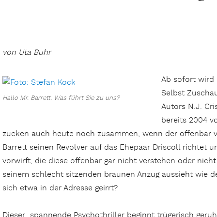
von Uta Buhr
Ab sofort wird
Selbst Zuschau
Hallo Mr. Barrett. Was führt Sie zu uns?
Autors N.J. Cr
bereits 2004 v
zucken auch heute noch zusammen, wenn der offenbar vo
Barrett seinen Revolver auf das Ehepaar Driscoll richtet
vorwirft, die diese offenbar gar nicht verstehen oder nich
seinem schlecht sitzenden braunen Anzug aussieht wie der
sich etwa in der Adresse geirrt?
Dieser spannende Psychothriller beginnt trügerisch ger