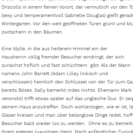
Driscolls in einem feinen Vorort, der vermutlich vor den T
(sexy und temperamentvoll Gabrielle Douglas) gießt gerade
Wintergarten. Vor den weit geöffneten Türen grünt und bl
zwitschern in den Bäumen.
Eine Idylle, in die aus heiterem Himmel ein der
Hausherrin völlig fremder Besucher eindringt, der sich
zunächst höflich und fast schüchtern gibt. Als der Mann
namens John Barrett (Adam Lilley linkisch und
verschlossen) heimlich den Schlüssel von der Tür zum G
bereits Böses. Sally bemerkt indes nichts. Ehemann Mar
versnobt) trifft etwas später auf das ungleiche Duo. Er ze
seinem Haus anzutreffen. Doch wohlerzogen, wie er ist, l
Gläser kreisen und man über belanglose Dinge redet, hoff
Besucher bald wieder los zu werden. Ohne es zu bemerken
ihrem eigenen luxuriösen Heim. Nach anfänglicher Zurück