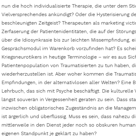
nun die hoch individualisierte Therapie, die unter dem St
Vielversprechendes ankündigt? Oder die Hysterisierung de
beschleunigten Zeitgeist? Therapeuten als marketing victim
Zerfaserung der Patientenidentitäten, die auf der Störun
über die Idiosynkrasie bis zur leichten Missempfindung, e
Gesprächsmodul im Warenkorb vorzufinden hat? Es scheint
Kriegsneurotikers in heutige Terminologie – wir es aus Si
Patientenpopulation von Traumatisierten zu tun haben, di
wiederherzustellen ist. Aber woher kommen die Traumatis
Empfindungen, in der alternativlosen aller Welten? Eine
Lehrbuch, das sich mit Psyche beschäftigt. Die kulturelle
längst souverän in Vergessenheit geraten zu sein. Dass st
inzwischen obligatorisches Zugeständnis an die Manage
ist ärgerlich und überflüssig. Muss es sein, dass nahezu 
mittlerweile in den Dienst jeder noch so obskuren human
eigenen Standpunkt je geklärt zu haben?