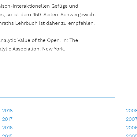
hisch-interaktionellen Gefüge und
tes, so ist dem 450-Seiten-Schwergewicht
enraths Lehrbuch ist daher zu empfehlen.
alytic Value of the Open. In: The
lytic Association, New York.
2018
200
2017
200
2016
200
2015
200