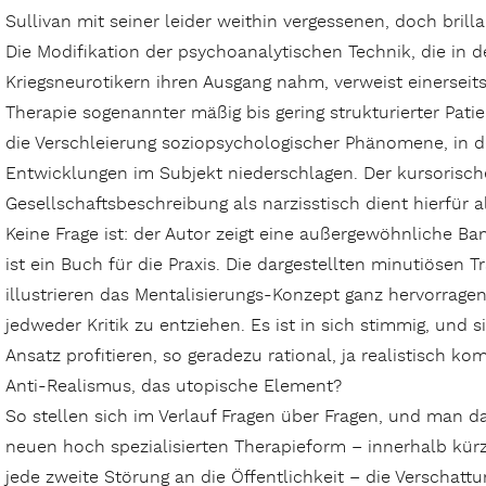
Sullivan mit seiner leider weithin vergessenen, doch bril
Die Modifikation der psychoanalytischen Technik, die in
Kriegsneurotikern ihren Ausgang nahm, verweist einerseit
Therapie sogenannter mäßig bis gering strukturierter Pati
die Verschleierung soziopsychologischer Phänomene, in de
Entwicklungen im Subjekt niederschlagen. Der kursorisch
Gesellschaftsbeschreibung als narzisstisch dient hierfür al
Keine Frage ist: der Autor zeigt eine außergewöhnliche Ba
ist ein Buch für die Praxis. Die dargestellten minutiösen 
illustrieren das Mentalisierungs-Konzept ganz hervorragen
jedweder Kritik zu entziehen. Es ist in sich stimmig, und
Ansatz profitieren, so geradezu rational, ja realistisch ko
Anti-Realismus, das utopische Element?
So stellen sich im Verlauf Fragen über Fragen, und man 
neuen hoch spezialisierten Therapieform – innerhalb kür
jede zweite Störung an die Öffentlichkeit – die Verschat