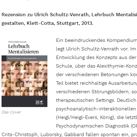
Rezension zu Ulrich Schultz-Venrath, Lehrbuch Mentali
gestalten, Klett-Cotta, Stuttgart, 2013.
Ein beeindruckendes Kompendium
legt Ulrich Schultz-Venrath vor. Im
Entwicklung des Konzepts aus de
Schule, über das Alexithymie-Kon
der verschiedenen Betonungen körp
Teil bietet reichhaltige Ausarbeitu
verschiedenen Störungsbildern, s
therapeutischen Settings. Deutlic
psychoanalytisch-interaktionellen
Das Cover
(Heigl/Heigl-Evers, König), die let
Psychodynamischen Diagnostik (O
Crits-Christoph, Luborsky, Gabbard fallen spontan ein, pr