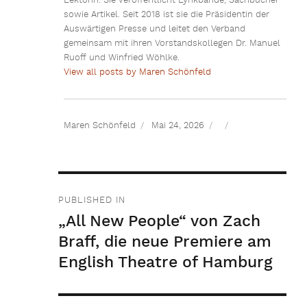
Lektorin. Sie veröffentlicht Lyrikbände, Sachbücher
sowie Artikel. Seit 2018 ist sie die Präsidentin der
Auswärtigen Presse und leitet den Verband
gemeinsam mit ihren Vorstandskollegen Dr. Manuel
Ruoff und Winfried Wöhlke.
View all posts by Maren Schönfeld
Maren Schönfeld
Mai 24, 2026
Beitragsnavigation
PUBLISHED IN
„All New People“ von Zach
Braff, die neue Premiere am
English Theatre of Hamburg