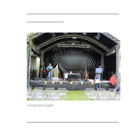
________________________________________
________________
Vorbereitungen
________________________________________
________________