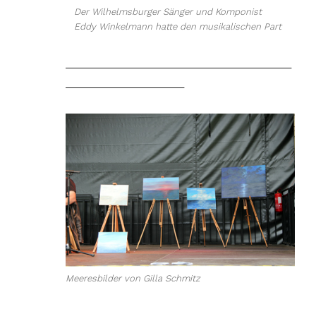
Der Wilhelmsburger Sänger und Komponist
Eddy Winkelmann hatte den musikalischen Part
________________________________________
_____________________
Meeresbilder von Gilla Schmitz
________________________________________