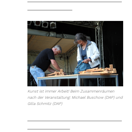
________________________________________
___________________
Kunst ist immer Arbeit! Beim Zusammenräumen
nach der Veranstaltung: Michael Buschow (DAP) und
Gilla Schmitz (DAP)
________________________________________
__________________