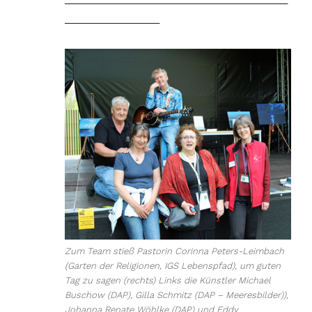
_________________
Zum Team stieß Pastorin Corinna Peters-Leimbach
(Garten der Religionen, IGS Lebenspfad), um guten
Tag zu sagen (rechts) Links die Künstler Michael
Buschow (DAP), Gilla Schmitz (DAP – Meeresbilder)),
Johanna Renate Wöhlke (DAP) und Eddy