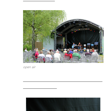
open air
________________________________________
_________________