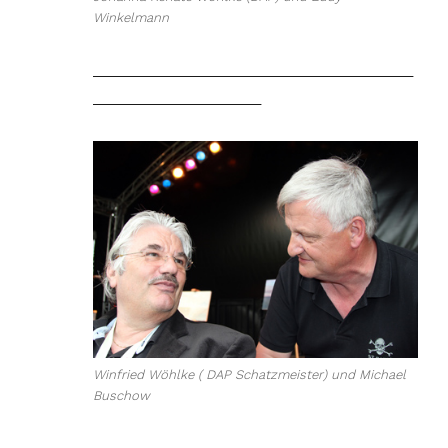
Winkelmann
________________________________________
_____________________
Winfried Wöhlke ( DAP Schatzmeister) und Michael
Buschow