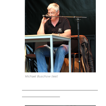
Michael Buschow liest
________________________________________
____________________